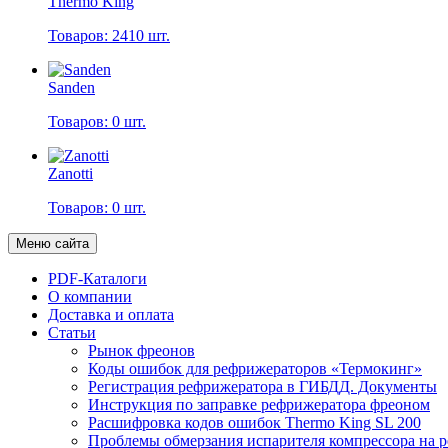
Thermo King
Товаров: 2410 шт.
Sanden
Товаров: 0 шт.
Zanotti
Товаров: 0 шт.
Меню сайта
PDF-Каталоги
О компании
Доставка и оплата
Статьи
Рынок фреонов
Коды ошибок для рефрижераторов «Термокинг»
Регистрация рефрижератора в ГИБДД. Документы
Инструкция по заправке рефрижератора фреоном
Расшифровка кодов ошибок Thermo King SL 200
Проблемы обмерзания испарителя компрессора на 