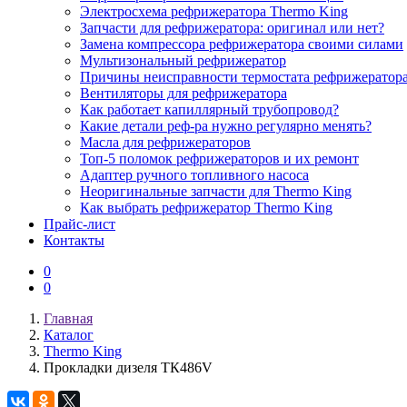
Электросхема рефрижератора Thermo King
Запчасти для рефрижератора: оригинал или нет?
Замена компрессора рефрижератора своими силами
Мультизональный рефрижератор
Причины неисправности термостата рефрижератор
Вентиляторы для рефрижератора
Как работает капиллярный трубопровод?
Какие детали реф-ра нужно регулярно менять?
Масла для рефрижераторов
Топ-5 поломок рефрижераторов и их ремонт
Адаптер ручного топливного насоса
Неоригинальные запчасти для Thermo King
Как выбрать рефрижератор Thermo King
Прайс-лист
Контакты
0
0
Главная
Каталог
Thermo King
Прокладки дизеля ТК486V