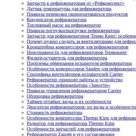
Запчасти к рефрижераторам от «Рефкомплект»
Датчик температуры для рефрижератора
Правила перевозки скоропортящихся продуктов
Конденсатор рефрижератора
Топливный насос на рефрижератор
Правила погрузки/разгрузки рефрижератора
Запчасти для рефрижераторов Термо Кинг: особенн
Почему нужно следить за вентиляторами для рефри
Кронштейны компрессоров для рефрижераторов
Неисправности для рефрижераторов Термокинг
Фильтр-осушитель для рефрижератора
Проблемы обмерзания испарителя рефрижератора
Особенности компрессоров Sanden для рефрижерат
Специфика вентиляторов-испарителей Carrier
Рефрижератор: принцип работы и устройство
Особенности рефрижератора «Занотти»
Правила управления рефрижератором Carrier
Облицовка рефрижератора
Таймер оттайки: виды и их особенности
Двигатели рефрижераторов: их виды и особенности
Стоимость рефрижератора
Особенности компрессора Thermo King для рефриж
Радиатор для рефрижератора Thermo King
Особенности запчастей для рефрижераторов
Рефрижератор Zanotti и его составляющие