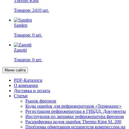
Thermo King
Товаров: 2410 шт.
Sanden
Товаров: 0 шт.
Zanotti
Товаров: 0 шт.
Меню сайта
PDF-Каталоги
О компании
Доставка и оплата
Статьи
Рынок фреонов
Коды ошибок для рефрижераторов «Термокинг»
Регистрация рефрижератора в ГИБДД. Документы
Инструкция по заправке рефрижератора фреоном
Расшифровка кодов ошибок Thermo King SL 200
Проблемы обмерзания испарителя компрессора на