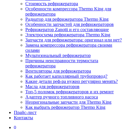
Стоимость рефрижератора
Особенности компрессора Thermo King для
рефрижератора
Радиатор для рефрижератора Thermo King
Особенности запчастей для рефрижераторов
Рефрижератор Zanotti и его составляющие
Электросхема рефрижератора Thermo King
Запчасти для рефрижератора: оригинал или нет?
Замена компрессора рефрижератора своими
силами
Мультизональный рефрижератор
Причины неисправности термостата
рефрижератора
Вентиляторы для рефрижератора
Как работает капиллярный трубопровод?
Какие детали реф-ра нужно регулярно менять?
Масла для рефрижераторов
Топ-5 поломок рефрижераторов и их ремонт
Адаптер ручного топливного насоса
Неоригинальные запчасти для Thermo King
Как выбрать рефрижератор Thermo King
Прайс-лист
Контакты
0