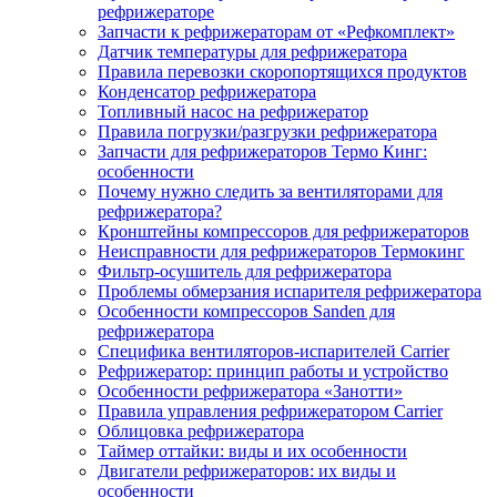
рефрижераторе
Запчасти к рефрижераторам от «Рефкомплект»
Датчик температуры для рефрижератора
Правила перевозки скоропортящихся продуктов
Конденсатор рефрижератора
Топливный насос на рефрижератор
Правила погрузки/разгрузки рефрижератора
Запчасти для рефрижераторов Термо Кинг:
особенности
Почему нужно следить за вентиляторами для
рефрижератора?
Кронштейны компрессоров для рефрижераторов
Неисправности для рефрижераторов Термокинг
Фильтр-осушитель для рефрижератора
Проблемы обмерзания испарителя рефрижератора
Особенности компрессоров Sanden для
рефрижератора
Специфика вентиляторов-испарителей Carrier
Рефрижератор: принцип работы и устройство
Особенности рефрижератора «Занотти»
Правила управления рефрижератором Carrier
Облицовка рефрижератора
Таймер оттайки: виды и их особенности
Двигатели рефрижераторов: их виды и
особенности