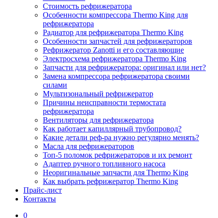
Стоимость рефрижератора
Особенности компрессора Thermo King для
рефрижератора
Радиатор для рефрижератора Thermo King
Особенности запчастей для рефрижераторов
Рефрижератор Zanotti и его составляющие
Электросхема рефрижератора Thermo King
Запчасти для рефрижератора: оригинал или нет?
Замена компрессора рефрижератора своими
силами
Мультизональный рефрижератор
Причины неисправности термостата
рефрижератора
Вентиляторы для рефрижератора
Как работает капиллярный трубопровод?
Какие детали реф-ра нужно регулярно менять?
Масла для рефрижераторов
Топ-5 поломок рефрижераторов и их ремонт
Адаптер ручного топливного насоса
Неоригинальные запчасти для Thermo King
Как выбрать рефрижератор Thermo King
Прайс-лист
Контакты
0