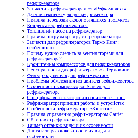
рефрижераторе
Запчасти к рефрижераторам от «Рефкомплект»
Датчик температуры для рефрижератора
Правила перевозки скоропортящихся продуктов
Конденсатор рефрижератора
Топливный насос на рефрижератор
Правила погрузки/разгрузки рефрижератора
Запчасти для рефрижераторов Термо Кинг:
особенности
Почему нужно следить за вентиляторами для
рефрижератора?
Кронштейны компрессоров для рефрижераторов
Неисправности для рефрижераторов Термокинг
Фильтр-осушитель для рефрижератора
Проблемы обмерзания испарителя рефрижератора
Особенности компрессоров Sanden для
рефрижератора
Специфика вентиляторов-испарителей Carrier
Рефрижератор: принцип работы и устройство
Особенности рефрижератора «Занотти»
Правила управления рефрижератором Carrier
Облицовка рефрижератора
Таймер оттайки: виды и их особенности
Двигатели рефрижераторов: их виды и
особенности