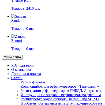
Thermo King
Товаров: 2410 шт.
Sanden
Товаров: 0 шт.
Zanotti
Товаров: 0 шт.
Меню сайта
PDF-Каталоги
О компании
Доставка и оплата
Статьи
Рынок фреонов
Коды ошибок для рефрижераторов «Термокинг»
Регистрация рефрижератора в ГИБДД. Документы
Инструкция по заправке рефрижератора фреоном
Расшифровка кодов ошибок Thermo King SL 200
Проблемы обмерзания испарителя компрессора на