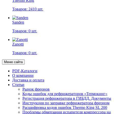
Thermo King
Товаров: 2410 шт.
Sanden
Товаров: 0 шт.
Zanotti
Товаров: 0 шт.
Меню сайта
PDF-Каталоги
О компании
Доставка и оплата
Статьи
Рынок фреонов
Коды ошибок для рефрижераторов «Термокинг»
Регистрация рефрижератора в ГИБДД. Документы
Инструкция по заправке рефрижератора фреоном
Расшифровка кодов ошибок Thermo King SL 200
Проблемы обмерзания испарителя компрессора на