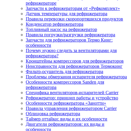
рефрижераторе
Запчасти к рефрижераторам от «Рефкомплект»
Датчик температуры для рефрижератора
Правила перевозки скоропортящихся продуктов
Конденсатор рефрижератора
Топливный насос на рефрижератор
Правила погрузки/разгрузки рефрижератора
Запчасти для рефрижераторов Термо Кинг:
особенности
Почему нужно следить за вентиляторами для
рефрижератора?
Кронштейны компрессоров для рефрижераторов
Неисправности для рефрижераторов Термокинг
Фильтр-осушитель для рефрижератора
Проблемы обмерзания испарителя рефрижератора
Особенности компрессоров Sanden для
рефрижератора
Специфика вентиляторов-испарителей Carrier
Рефрижератор: принцип работы и устройство
Особенности рефрижератора «Занотти»
Правила управления рефрижератором Carrier
Облицовка рефрижератора
Таймер оттайки: виды и их особенности
Двигатели рефрижераторов: их виды и
особенности