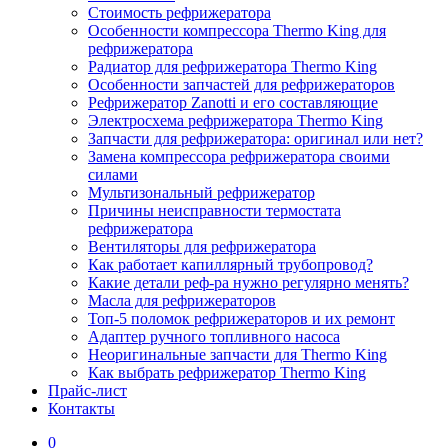
Стоимость рефрижератора
Особенности компрессора Thermo King для
рефрижератора
Радиатор для рефрижератора Thermo King
Особенности запчастей для рефрижераторов
Рефрижератор Zanotti и его составляющие
Электросхема рефрижератора Thermo King
Запчасти для рефрижератора: оригинал или нет?
Замена компрессора рефрижератора своими
силами
Мультизональный рефрижератор
Причины неисправности термостата
рефрижератора
Вентиляторы для рефрижератора
Как работает капиллярный трубопровод?
Какие детали реф-ра нужно регулярно менять?
Масла для рефрижераторов
Топ-5 поломок рефрижераторов и их ремонт
Адаптер ручного топливного насоса
Неоригинальные запчасти для Thermo King
Как выбрать рефрижератор Thermo King
Прайс-лист
Контакты
0