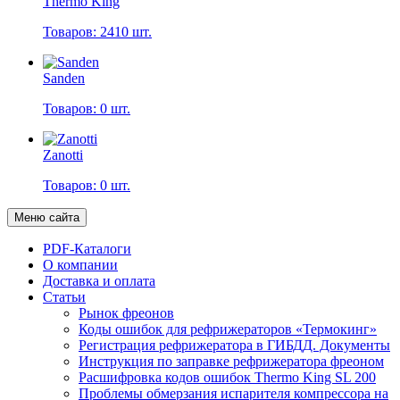
Thermo King
Товаров: 2410 шт.
Sanden
Товаров: 0 шт.
Zanotti
Товаров: 0 шт.
Меню сайта
PDF-Каталоги
О компании
Доставка и оплата
Статьи
Рынок фреонов
Коды ошибок для рефрижераторов «Термокинг»
Регистрация рефрижератора в ГИБДД. Документы
Инструкция по заправке рефрижератора фреоном
Расшифровка кодов ошибок Thermo King SL 200
Проблемы обмерзания испарителя компрессора на