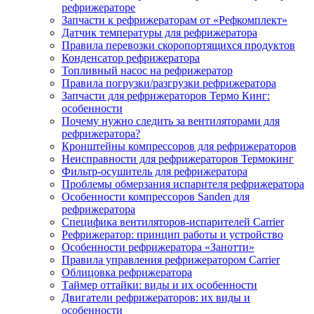
рефрижераторе
Запчасти к рефрижераторам от «Рефкомплект»
Датчик температуры для рефрижератора
Правила перевозки скоропортящихся продуктов
Конденсатор рефрижератора
Топливный насос на рефрижератор
Правила погрузки/разгрузки рефрижератора
Запчасти для рефрижераторов Термо Кинг:
особенности
Почему нужно следить за вентиляторами для
рефрижератора?
Кронштейны компрессоров для рефрижераторов
Неисправности для рефрижераторов Термокинг
Фильтр-осушитель для рефрижератора
Проблемы обмерзания испарителя рефрижератора
Особенности компрессоров Sanden для
рефрижератора
Специфика вентиляторов-испарителей Carrier
Рефрижератор: принцип работы и устройство
Особенности рефрижератора «Занотти»
Правила управления рефрижератором Carrier
Облицовка рефрижератора
Таймер оттайки: виды и их особенности
Двигатели рефрижераторов: их виды и
особенности