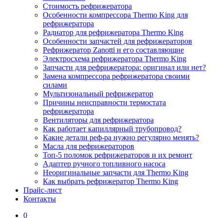
Стоимость рефрижератора
Особенности компрессора Thermo King для
рефрижератора
Радиатор для рефрижератора Thermo King
Особенности запчастей для рефрижераторов
Рефрижератор Zanotti и его составляющие
Электросхема рефрижератора Thermo King
Запчасти для рефрижератора: оригинал или нет?
Замена компрессора рефрижератора своими
силами
Мультизональный рефрижератор
Причины неисправности термостата
рефрижератора
Вентиляторы для рефрижератора
Как работает капиллярный трубопровод?
Какие детали реф-ра нужно регулярно менять?
Масла для рефрижераторов
Топ-5 поломок рефрижераторов и их ремонт
Адаптер ручного топливного насоса
Неоригинальные запчасти для Thermo King
Как выбрать рефрижератор Thermo King
Прайс-лист
Контакты
0