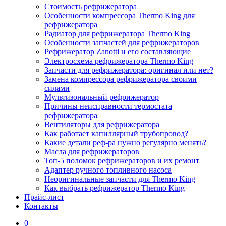
Стоимость рефрижератора
Особенности компрессора Thermo King для
рефрижератора
Радиатор для рефрижератора Thermo King
Особенности запчастей для рефрижераторов
Рефрижератор Zanotti и его составляющие
Электросхема рефрижератора Thermo King
Запчасти для рефрижератора: оригинал или нет?
Замена компрессора рефрижератора своими
силами
Мультизональный рефрижератор
Причины неисправности термостата
рефрижератора
Вентиляторы для рефрижератора
Как работает капиллярный трубопровод?
Какие детали реф-ра нужно регулярно менять?
Масла для рефрижераторов
Топ-5 поломок рефрижераторов и их ремонт
Адаптер ручного топливного насоса
Неоригинальные запчасти для Thermo King
Как выбрать рефрижератор Thermo King
Прайс-лист
Контакты
0