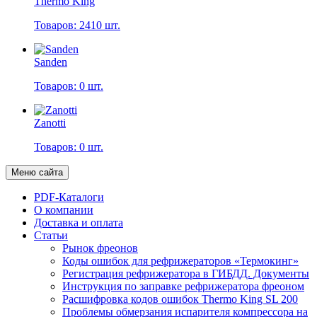
Thermo King
Товаров: 2410 шт.
Sanden
Товаров: 0 шт.
Zanotti
Товаров: 0 шт.
Меню сайта
PDF-Каталоги
О компании
Доставка и оплата
Статьи
Рынок фреонов
Коды ошибок для рефрижераторов «Термокинг»
Регистрация рефрижератора в ГИБДД. Документы
Инструкция по заправке рефрижератора фреоном
Расшифровка кодов ошибок Thermo King SL 200
Проблемы обмерзания испарителя компрессора на