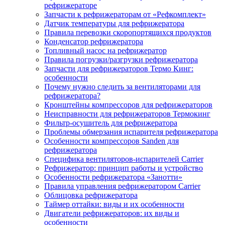
рефрижераторе
Запчасти к рефрижераторам от «Рефкомплект»
Датчик температуры для рефрижератора
Правила перевозки скоропортящихся продуктов
Конденсатор рефрижератора
Топливный насос на рефрижератор
Правила погрузки/разгрузки рефрижератора
Запчасти для рефрижераторов Термо Кинг:
особенности
Почему нужно следить за вентиляторами для
рефрижератора?
Кронштейны компрессоров для рефрижераторов
Неисправности для рефрижераторов Термокинг
Фильтр-осушитель для рефрижератора
Проблемы обмерзания испарителя рефрижератора
Особенности компрессоров Sanden для
рефрижератора
Специфика вентиляторов-испарителей Carrier
Рефрижератор: принцип работы и устройство
Особенности рефрижератора «Занотти»
Правила управления рефрижератором Carrier
Облицовка рефрижератора
Таймер оттайки: виды и их особенности
Двигатели рефрижераторов: их виды и
особенности