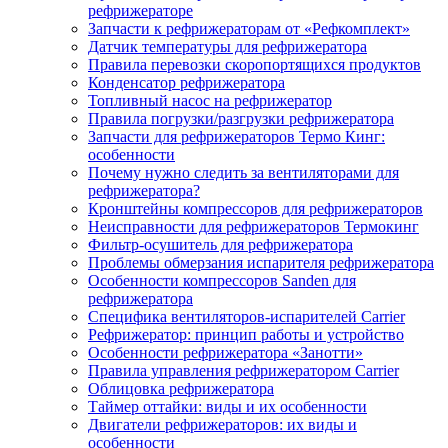
рефрижераторе
Запчасти к рефрижераторам от «Рефкомплект»
Датчик температуры для рефрижератора
Правила перевозки скоропортящихся продуктов
Конденсатор рефрижератора
Топливный насос на рефрижератор
Правила погрузки/разгрузки рефрижератора
Запчасти для рефрижераторов Термо Кинг:
особенности
Почему нужно следить за вентиляторами для
рефрижератора?
Кронштейны компрессоров для рефрижераторов
Неисправности для рефрижераторов Термокинг
Фильтр-осушитель для рефрижератора
Проблемы обмерзания испарителя рефрижератора
Особенности компрессоров Sanden для
рефрижератора
Специфика вентиляторов-испарителей Carrier
Рефрижератор: принцип работы и устройство
Особенности рефрижератора «Занотти»
Правила управления рефрижератором Carrier
Облицовка рефрижератора
Таймер оттайки: виды и их особенности
Двигатели рефрижераторов: их виды и
особенности