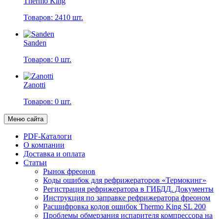
Thermo King
Товаров: 2410 шт.
Sanden
Товаров: 0 шт.
Zanotti
Товаров: 0 шт.
Меню сайта
PDF-Каталоги
О компании
Доставка и оплата
Статьи
Рынок фреонов
Коды ошибок для рефрижераторов «Термокинг»
Регистрация рефрижератора в ГИБДД. Документы
Инструкция по заправке рефрижератора фреоном
Расшифровка кодов ошибок Thermo King SL 200
Проблемы обмерзания испарителя компрессора на