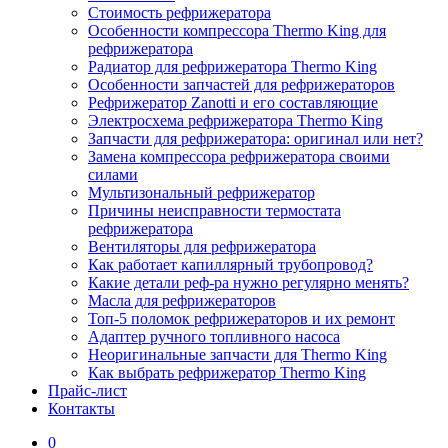
Стоимость рефрижератора
Особенности компрессора Thermo King для
рефрижератора
Радиатор для рефрижератора Thermo King
Особенности запчастей для рефрижераторов
Рефрижератор Zanotti и его составляющие
Электросхема рефрижератора Thermo King
Запчасти для рефрижератора: оригинал или нет?
Замена компрессора рефрижератора своими
силами
Мультизональный рефрижератор
Причины неисправности термостата
рефрижератора
Вентиляторы для рефрижератора
Как работает капиллярный трубопровод?
Какие детали реф-ра нужно регулярно менять?
Масла для рефрижераторов
Топ-5 поломок рефрижераторов и их ремонт
Адаптер ручного топливного насоса
Неоригинальные запчасти для Thermo King
Как выбрать рефрижератор Thermo King
Прайс-лист
Контакты
0