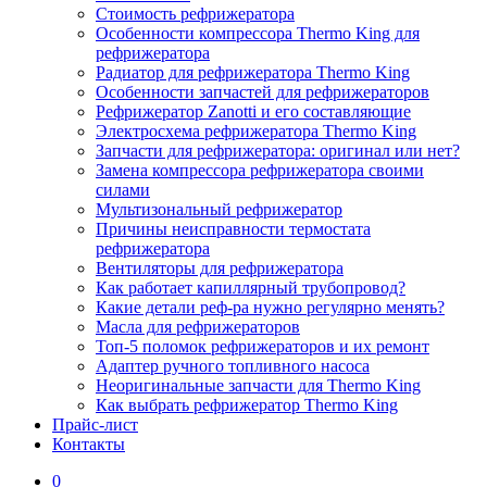
Стоимость рефрижератора
Особенности компрессора Thermo King для
рефрижератора
Радиатор для рефрижератора Thermo King
Особенности запчастей для рефрижераторов
Рефрижератор Zanotti и его составляющие
Электросхема рефрижератора Thermo King
Запчасти для рефрижератора: оригинал или нет?
Замена компрессора рефрижератора своими
силами
Мультизональный рефрижератор
Причины неисправности термостата
рефрижератора
Вентиляторы для рефрижератора
Как работает капиллярный трубопровод?
Какие детали реф-ра нужно регулярно менять?
Масла для рефрижераторов
Топ-5 поломок рефрижераторов и их ремонт
Адаптер ручного топливного насоса
Неоригинальные запчасти для Thermo King
Как выбрать рефрижератор Thermo King
Прайс-лист
Контакты
0