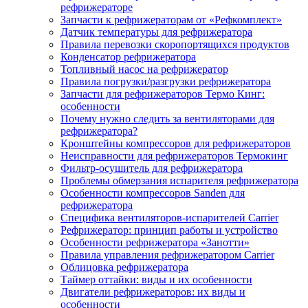
рефрижераторе
Запчасти к рефрижераторам от «Рефкомплект»
Датчик температуры для рефрижератора
Правила перевозки скоропортящихся продуктов
Конденсатор рефрижератора
Топливный насос на рефрижератор
Правила погрузки/разгрузки рефрижератора
Запчасти для рефрижераторов Термо Кинг:
особенности
Почему нужно следить за вентиляторами для
рефрижератора?
Кронштейны компрессоров для рефрижераторов
Неисправности для рефрижераторов Термокинг
Фильтр-осушитель для рефрижератора
Проблемы обмерзания испарителя рефрижератора
Особенности компрессоров Sanden для
рефрижератора
Специфика вентиляторов-испарителей Carrier
Рефрижератор: принцип работы и устройство
Особенности рефрижератора «Занотти»
Правила управления рефрижератором Carrier
Облицовка рефрижератора
Таймер оттайки: виды и их особенности
Двигатели рефрижераторов: их виды и
особенности