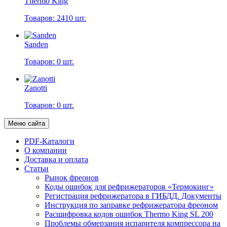
Thermo King
Товаров: 2410 шт.
Sanden
Товаров: 0 шт.
Zanotti
Товаров: 0 шт.
Меню сайта
PDF-Каталоги
О компании
Доставка и оплата
Статьи
Рынок фреонов
Коды ошибок для рефрижераторов «Термокинг»
Регистрация рефрижератора в ГИБДД. Документы
Инструкция по заправке рефрижератора фреоном
Расшифровка кодов ошибок Thermo King SL 200
Проблемы обмерзания испарителя компрессора на