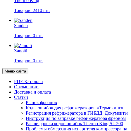
Thermo King
Товаров: 2410 шт.
Sanden
Товаров: 0 шт.
Zanotti
Товаров: 0 шт.
Меню сайта
PDF-Каталоги
О компании
Доставка и оплата
Статьи
Рынок фреонов
Коды ошибок для рефрижераторов «Термокинг»
Регистрация рефрижератора в ГИБДД. Документы
Инструкция по заправке рефрижератора фреоном
Расшифровка кодов ошибок Thermo King SL 200
Проблемы обмерзания испарителя компрессора на