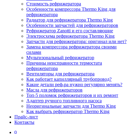
Стоимость рефрижератора
Особенности компрессора Thermo King для
рефрижератора
Радиатор для рефрижератора Thermo King
Особенности запчастей для рефрижераторов
Рефрижератор Zanotti и его составляющие
Электросхема рефрижератора Thermo King
Запчасти для рефрижератора: оригинал или нет?
Замена компрессора рефрижератора своими
силами
Мультизональный рефрижератор
Причины неисправности термостата
рефрижератора
Вентиляторы для рефрижератора
Как работает капиллярный трубопровод?
Какие детали реф-ра нужно регулярно менять?
Масла для рефрижераторов
Топ-5 поломок рефрижераторов и их ремонт
Адаптер ручного топливного насоса
Неоригинальные запчасти для Thermo King
Как выбрать рефрижератор Thermo King
Прайс-лист
Контакты
0