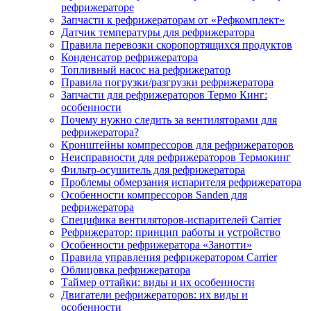
рефрижераторе
Запчасти к рефрижераторам от «Рефкомплект»
Датчик температуры для рефрижератора
Правила перевозки скоропортящихся продуктов
Конденсатор рефрижератора
Топливный насос на рефрижератор
Правила погрузки/разгрузки рефрижератора
Запчасти для рефрижераторов Термо Кинг:
особенности
Почему нужно следить за вентиляторами для
рефрижератора?
Кронштейны компрессоров для рефрижераторов
Неисправности для рефрижераторов Термокинг
Фильтр-осушитель для рефрижератора
Проблемы обмерзания испарителя рефрижератора
Особенности компрессоров Sanden для
рефрижератора
Специфика вентиляторов-испарителей Carrier
Рефрижератор: принцип работы и устройство
Особенности рефрижератора «Занотти»
Правила управления рефрижератором Carrier
Облицовка рефрижератора
Таймер оттайки: виды и их особенности
Двигатели рефрижераторов: их виды и
особенности