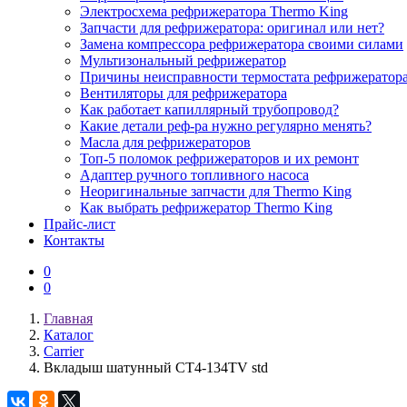
Электросхема рефрижератора Thermo King
Запчасти для рефрижератора: оригинал или нет?
Замена компрессора рефрижератора своими силами
Мультизональный рефрижератор
Причины неисправности термостата рефрижератор
Вентиляторы для рефрижератора
Как работает капиллярный трубопровод?
Какие детали реф-ра нужно регулярно менять?
Масла для рефрижераторов
Топ-5 поломок рефрижераторов и их ремонт
Адаптер ручного топливного насоса
Неоригинальные запчасти для Thermo King
Как выбрать рефрижератор Thermo King
Прайс-лист
Контакты
0
0
Главная
Каталог
Carrier
Вкладыш шатунный CT4-134TV std