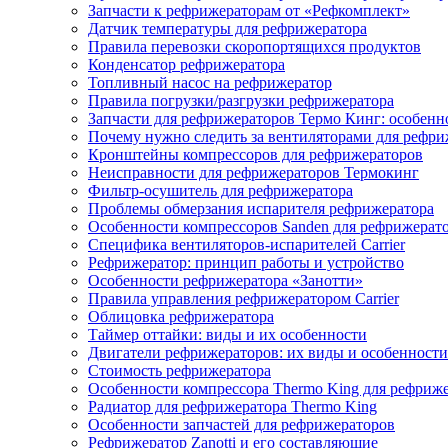
Запчасти к рефрижераторам от «Рефкомплект»
Датчик температуры для рефрижератора
Правила перевозки скоропортящихся продуктов
Конденсатор рефрижератора
Топливный насос на рефрижератор
Правила погрузки/разгрузки рефрижератора
Запчасти для рефрижераторов Термо Кинг: особенн
Почему нужно следить за вентиляторами для рефри
Кронштейны компрессоров для рефрижераторов
Неисправности для рефрижераторов Термокинг
Фильтр-осушитель для рефрижератора
Проблемы обмерзания испарителя рефрижератора
Особенности компрессоров Sanden для рефрижерат
Специфика вентиляторов-испарителей Carrier
Рефрижератор: принцип работы и устройство
Особенности рефрижератора «Занотти»
Правила управления рефрижератором Carrier
Облицовка рефрижератора
Таймер оттайки: виды и их особенности
Двигатели рефрижераторов: их виды и особенности
Стоимость рефрижератора
Особенности компрессора Thermo King для рефриж
Радиатор для рефрижератора Thermo King
Особенности запчастей для рефрижераторов
Рефрижератор Zanotti и его составляющие