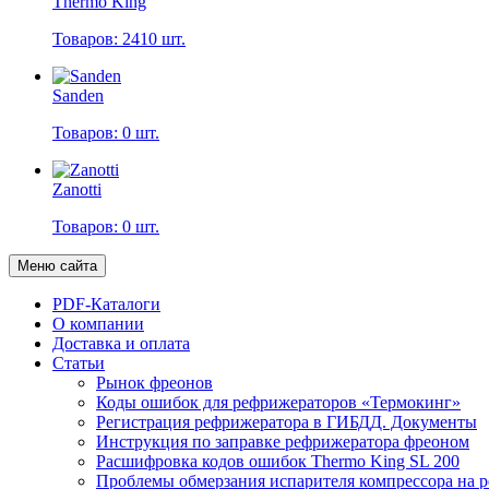
Thermo King
Товаров: 2410 шт.
Sanden
Товаров: 0 шт.
Zanotti
Товаров: 0 шт.
Меню сайта
PDF-Каталоги
О компании
Доставка и оплата
Статьи
Рынок фреонов
Коды ошибок для рефрижераторов «Термокинг»
Регистрация рефрижератора в ГИБДД. Документы
Инструкция по заправке рефрижератора фреоном
Расшифровка кодов ошибок Thermo King SL 200
Проблемы обмерзания испарителя компрессора на 