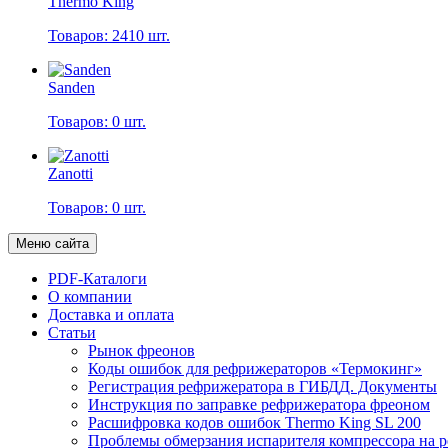
Thermo King
Товаров: 2410 шт.
Sanden
Товаров: 0 шт.
Zanotti
Товаров: 0 шт.
Меню сайта
PDF-Каталоги
О компании
Доставка и оплата
Статьи
Рынок фреонов
Коды ошибок для рефрижераторов «Термокинг»
Регистрация рефрижератора в ГИБДД. Документы
Инструкция по заправке рефрижератора фреоном
Расшифровка кодов ошибок Thermo King SL 200
Проблемы обмерзания испарителя компрессора на 