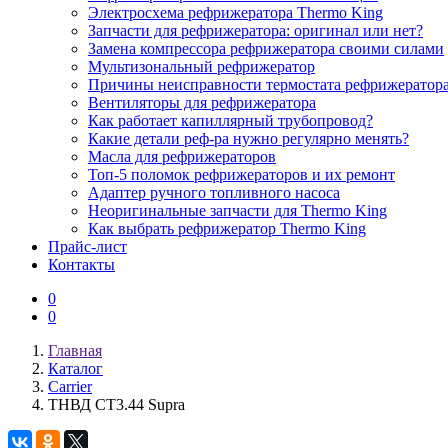
Электросхема рефрижератора Thermo King
Запчасти для рефрижератора: оригинал или нет?
Замена компрессора рефрижератора своими силами
Мультизональный рефрижератор
Причины неисправности термостата рефрижератор
Вентиляторы для рефрижератора
Как работает капиллярный трубопровод?
Какие детали реф-ра нужно регулярно менять?
Масла для рефрижераторов
Топ-5 поломок рефрижераторов и их ремонт
Адаптер ручного топливного насоса
Неоригинальные запчасти для Thermo King
Как выбрать рефрижератор Thermo King
Прайс-лист
Контакты
0
0
Главная
Каталог
Carrier
ТНВД СТ3.44 Supra