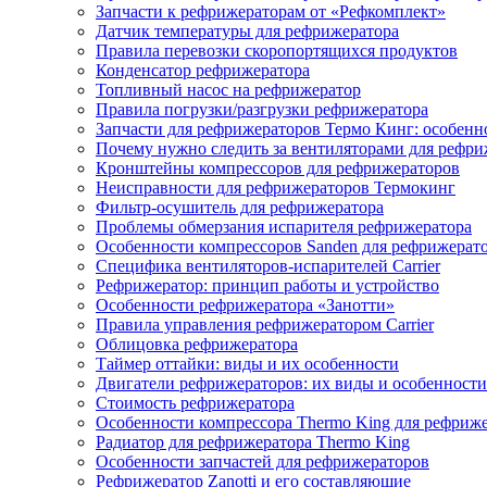
Запчасти к рефрижераторам от «Рефкомплект»
Датчик температуры для рефрижератора
Правила перевозки скоропортящихся продуктов
Конденсатор рефрижератора
Топливный насос на рефрижератор
Правила погрузки/разгрузки рефрижератора
Запчасти для рефрижераторов Термо Кинг: особенн
Почему нужно следить за вентиляторами для рефри
Кронштейны компрессоров для рефрижераторов
Неисправности для рефрижераторов Термокинг
Фильтр-осушитель для рефрижератора
Проблемы обмерзания испарителя рефрижератора
Особенности компрессоров Sanden для рефрижерат
Специфика вентиляторов-испарителей Carrier
Рефрижератор: принцип работы и устройство
Особенности рефрижератора «Занотти»
Правила управления рефрижератором Carrier
Облицовка рефрижератора
Таймер оттайки: виды и их особенности
Двигатели рефрижераторов: их виды и особенности
Стоимость рефрижератора
Особенности компрессора Thermo King для рефриж
Радиатор для рефрижератора Thermo King
Особенности запчастей для рефрижераторов
Рефрижератор Zanotti и его составляющие