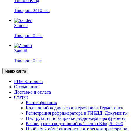
Thermo King
Товаров: 2410 шт.
Sanden
Товаров: 0 шт.
Zanotti
Товаров: 0 шт.
Меню сайта
PDF-Каталоги
О компании
Доставка и оплата
Статьи
Рынок фреонов
Коды ошибок для рефрижераторов «Термокинг»
Регистрация рефрижератора в ГИБДД. Документы
Инструкция по заправке рефрижератора фреоном
Расшифровка кодов ошибок Thermo King SL 200
Проблемы обмерзания испарителя компрессора на