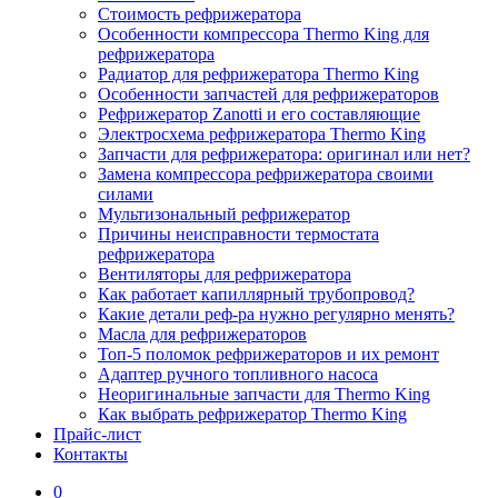
Стоимость рефрижератора
Особенности компрессора Thermo King для
рефрижератора
Радиатор для рефрижератора Thermo King
Особенности запчастей для рефрижераторов
Рефрижератор Zanotti и его составляющие
Электросхема рефрижератора Thermo King
Запчасти для рефрижератора: оригинал или нет?
Замена компрессора рефрижератора своими
силами
Мультизональный рефрижератор
Причины неисправности термостата
рефрижератора
Вентиляторы для рефрижератора
Как работает капиллярный трубопровод?
Какие детали реф-ра нужно регулярно менять?
Масла для рефрижераторов
Топ-5 поломок рефрижераторов и их ремонт
Адаптер ручного топливного насоса
Неоригинальные запчасти для Thermo King
Как выбрать рефрижератор Thermo King
Прайс-лист
Контакты
0