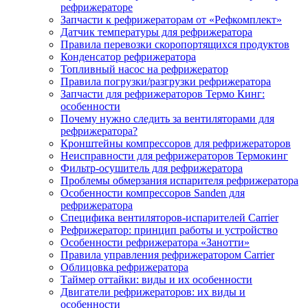
рефрижераторе
Запчасти к рефрижераторам от «Рефкомплект»
Датчик температуры для рефрижератора
Правила перевозки скоропортящихся продуктов
Конденсатор рефрижератора
Топливный насос на рефрижератор
Правила погрузки/разгрузки рефрижератора
Запчасти для рефрижераторов Термо Кинг:
особенности
Почему нужно следить за вентиляторами для
рефрижератора?
Кронштейны компрессоров для рефрижераторов
Неисправности для рефрижераторов Термокинг
Фильтр-осушитель для рефрижератора
Проблемы обмерзания испарителя рефрижератора
Особенности компрессоров Sanden для
рефрижератора
Специфика вентиляторов-испарителей Carrier
Рефрижератор: принцип работы и устройство
Особенности рефрижератора «Занотти»
Правила управления рефрижератором Carrier
Облицовка рефрижератора
Таймер оттайки: виды и их особенности
Двигатели рефрижераторов: их виды и
особенности