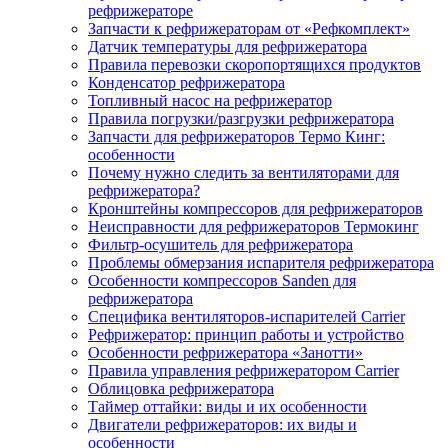
рефрижераторе
Запчасти к рефрижераторам от «Рефкомплект»
Датчик температуры для рефрижератора
Правила перевозки скоропортящихся продуктов
Конденсатор рефрижератора
Топливный насос на рефрижератор
Правила погрузки/разгрузки рефрижератора
Запчасти для рефрижераторов Термо Кинг:
особенности
Почему нужно следить за вентиляторами для
рефрижератора?
Кронштейны компрессоров для рефрижераторов
Неисправности для рефрижераторов Термокинг
Фильтр-осушитель для рефрижератора
Проблемы обмерзания испарителя рефрижератора
Особенности компрессоров Sanden для
рефрижератора
Специфика вентиляторов-испарителей Carrier
Рефрижератор: принцип работы и устройство
Особенности рефрижератора «Занотти»
Правила управления рефрижератором Carrier
Облицовка рефрижератора
Таймер оттайки: виды и их особенности
Двигатели рефрижераторов: их виды и
особенности