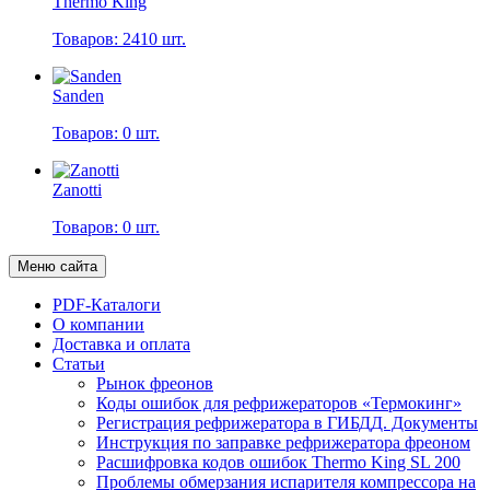
Thermo King
Товаров: 2410 шт.
Sanden
Товаров: 0 шт.
Zanotti
Товаров: 0 шт.
Меню сайта
PDF-Каталоги
О компании
Доставка и оплата
Статьи
Рынок фреонов
Коды ошибок для рефрижераторов «Термокинг»
Регистрация рефрижератора в ГИБДД. Документы
Инструкция по заправке рефрижератора фреоном
Расшифровка кодов ошибок Thermo King SL 200
Проблемы обмерзания испарителя компрессора на