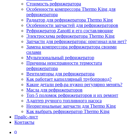
Стоимость рефрижератора
Особенности компрессора Thermo King для
рефрижератора
Радиатор для рефрижератора Thermo King
Особенности запчастей для рефрижераторов
Рефрижератор Zanotti и его составляющие
Электросхема рефрижератора Thermo King
Запчасти для рефрижератора: оригинал или нет?
Замена компрессора рефрижератора своими
силами
Мультизональный рефрижератор
Причины неисправности термостата
рефрижератора
Вентиляторы для рефрижератора
Как работает капиллярный трубопровод?
Какие детали реф-ра нужно регулярно менять?
Масла для рефрижераторов
Топ-5 поломок рефрижераторов и их ремонт
Адаптер ручного топливного насоса
Неоригинальные запчасти для Thermo King
Как выбрать рефрижератор Thermo King
Прайс-лист
Контакты
0