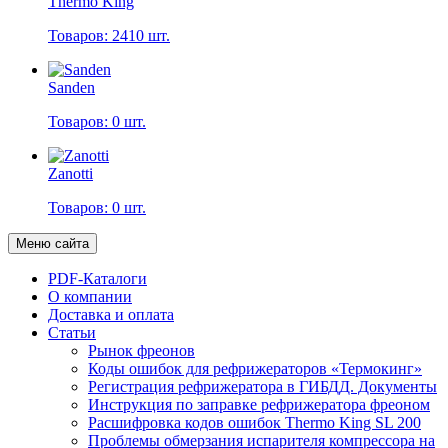
Thermo King
Товаров: 2410 шт.
Sanden
Товаров: 0 шт.
Zanotti
Товаров: 0 шт.
Меню сайта
PDF-Каталоги
О компании
Доставка и оплата
Статьи
Рынок фреонов
Коды ошибок для рефрижераторов «Термокинг»
Регистрация рефрижератора в ГИБДД. Документы
Инструкция по заправке рефрижератора фреоном
Расшифровка кодов ошибок Thermo King SL 200
Проблемы обмерзания испарителя компрессора на