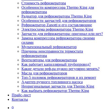
Стоимость рефрижератора
Особенности компрессора Thermo King для
рефрижератора
Радиатор для рефрижератора Thermo King
Особенности запчастей для рефрижераторов
Рефрижератор Zanotti и его составляющие
Электросхема рефрижератора Thermo King
Запчасти для рефрижератора: оригинал или нет?
Замена компрессора рефрижератора своими
силами
Мультизональный рефрижератор
Причины неисправности термостата
рефрижератора
Вентиляторы для рефрижератора
Как работает капиллярный трубопровод?
Какие детали реф-ра нужно регулярно менять?
Масла для рефрижераторов
Топ-5 поломок рефрижераторов и их ремонт
Адаптер ручного топливного насоса
Неоригинальные запчасти для Thermo King
Как выбрать рефрижератор Thermo King
Прайс-лист
Контакты
0