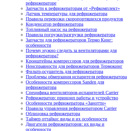
рефрижераторе
Запчасти к рефрижераторам от «Рефкомплект»
Датчик температуры для рефрижератора
Правила перевозки скоропортящихся продуктов
Конденсатор рефрижератора
Топливный насос на рефрижератор
Правила погрузки/разгрузки рефрижератора
Запчасти для рефрижераторов Термо Кинг:
особенности
Почему нужно следить за вентиляторами для
рефрижератора?
Кронштейны компрессоров для рефрижераторов
Неисправности для рефрижераторов Термокинг
Фильтр-осушитель для рефрижератора
Проблемы обмерзания испарителя рефрижератора
Особенности компрессоров Sanden для
рефрижератора
Специфика вентиляторов-испарителей Carrier
Рефрижератор: принцип работы и устройство
Особенности рефрижератора «Занотти»
Правила управления рефрижератором Carrier
Облицовка рефрижератора
Таймер оттайки: виды и их особенности
Двигатели рефрижераторов: их виды и
особенности