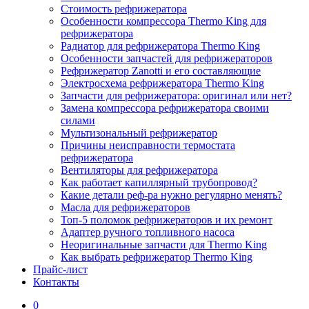
Стоимость рефрижератора
Особенности компрессора Thermo King для
рефрижератора
Радиатор для рефрижератора Thermo King
Особенности запчастей для рефрижераторов
Рефрижератор Zanotti и его составляющие
Электросхема рефрижератора Thermo King
Запчасти для рефрижератора: оригинал или нет?
Замена компрессора рефрижератора своими
силами
Мультизональный рефрижератор
Причины неисправности термостата
рефрижератора
Вентиляторы для рефрижератора
Как работает капиллярный трубопровод?
Какие детали реф-ра нужно регулярно менять?
Масла для рефрижераторов
Топ-5 поломок рефрижераторов и их ремонт
Адаптер ручного топливного насоса
Неоригинальные запчасти для Thermo King
Как выбрать рефрижератор Thermo King
Прайс-лист
Контакты
0