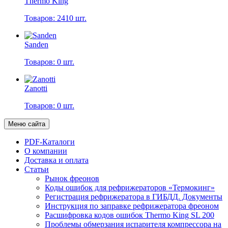
Thermo King
Товаров: 2410 шт.
Sanden
Товаров: 0 шт.
Zanotti
Товаров: 0 шт.
Меню сайта
PDF-Каталоги
О компании
Доставка и оплата
Статьи
Рынок фреонов
Коды ошибок для рефрижераторов «Термокинг»
Регистрация рефрижератора в ГИБДД. Документы
Инструкция по заправке рефрижератора фреоном
Расшифровка кодов ошибок Thermo King SL 200
Проблемы обмерзания испарителя компрессора на