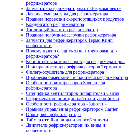
рефрижераторе
Запчасти к рефрижераторам от «Рефкомплект»
Датчик температуры для рефрижератора
Правила перевозки скоропортящихся продуктов
Конденсатор рефрижератора
Топливный насос на рефрижератор
Правила погрузки/разгрузки рефрижератора
Запчасти для рефрижераторов Термо Кинг:
особенности
Почему нужно следить за вентиляторами для
рефрижератора?
Кронштейны компрессоров для рефрижераторов
Неисправности для рефрижераторов Термокинг
Фильтр-осушитель для рефрижератора
Проблемы обмерзания испарителя рефрижератора
Особенности компрессоров Sanden для
рефрижератора
Специфика вентиляторов-испарителей Carrier
Рефрижератор: принцип работы и устройство
Особенности рефрижератора «Занотти»
Правила управления рефрижератором Carrier
Облицовка рефрижератора
Таймер оттайки: виды и их особенности
Двигатели рефрижераторов: их виды и
особенности