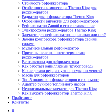
Стоимость рефрижератора
Особенности компрессора Thermo King для
рефрижератора
Радиатор для рефрижератора Thermo King
Особенности запчастей для рефрижераторов
Рефрижератор Zanotti и его составляющие
Электросхема рефрижератора Thermo King
Запчасти для рефрижератора: оригинал или нет?
Замена компрессора рефрижератора своими
силами
Мультизональный рефрижератор
Причины неисправности термостата
рефрижератора
Вентиляторы для рефрижератора
Как работает капиллярный трубопровод?
Какие детали реф-ра нужно регулярно менять?
Масла для рефрижераторов
Топ-5 поломок рефрижераторов и их ремонт
Адаптер ручного топливного насоса
Неоригинальные запчасти для Thermo King
Как выбрать рефрижератор Thermo King
Прайс-лист
Контакты
0