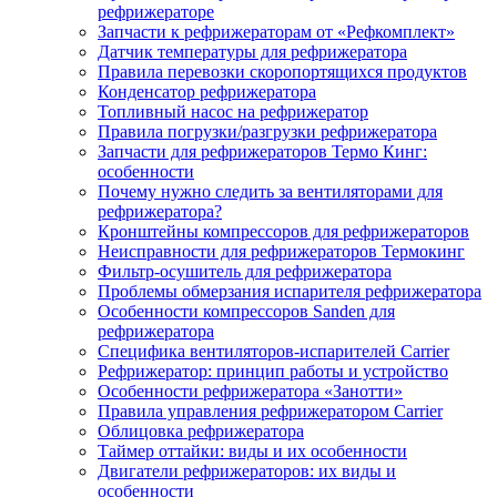
рефрижераторе
Запчасти к рефрижераторам от «Рефкомплект»
Датчик температуры для рефрижератора
Правила перевозки скоропортящихся продуктов
Конденсатор рефрижератора
Топливный насос на рефрижератор
Правила погрузки/разгрузки рефрижератора
Запчасти для рефрижераторов Термо Кинг:
особенности
Почему нужно следить за вентиляторами для
рефрижератора?
Кронштейны компрессоров для рефрижераторов
Неисправности для рефрижераторов Термокинг
Фильтр-осушитель для рефрижератора
Проблемы обмерзания испарителя рефрижератора
Особенности компрессоров Sanden для
рефрижератора
Специфика вентиляторов-испарителей Carrier
Рефрижератор: принцип работы и устройство
Особенности рефрижератора «Занотти»
Правила управления рефрижератором Carrier
Облицовка рефрижератора
Таймер оттайки: виды и их особенности
Двигатели рефрижераторов: их виды и
особенности