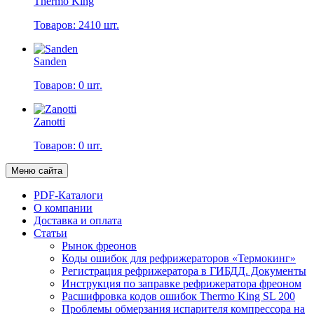
Thermo King
Товаров: 2410 шт.
Sanden
Товаров: 0 шт.
Zanotti
Товаров: 0 шт.
Меню сайта
PDF-Каталоги
О компании
Доставка и оплата
Статьи
Рынок фреонов
Коды ошибок для рефрижераторов «Термокинг»
Регистрация рефрижератора в ГИБДД. Документы
Инструкция по заправке рефрижератора фреоном
Расшифровка кодов ошибок Thermo King SL 200
Проблемы обмерзания испарителя компрессора на