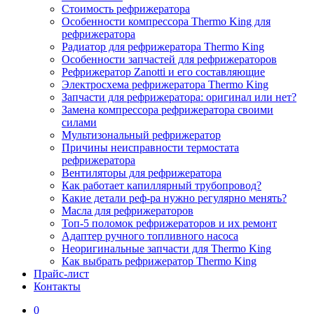
Стоимость рефрижератора
Особенности компрессора Thermo King для
рефрижератора
Радиатор для рефрижератора Thermo King
Особенности запчастей для рефрижераторов
Рефрижератор Zanotti и его составляющие
Электросхема рефрижератора Thermo King
Запчасти для рефрижератора: оригинал или нет?
Замена компрессора рефрижератора своими
силами
Мультизональный рефрижератор
Причины неисправности термостата
рефрижератора
Вентиляторы для рефрижератора
Как работает капиллярный трубопровод?
Какие детали реф-ра нужно регулярно менять?
Масла для рефрижераторов
Топ-5 поломок рефрижераторов и их ремонт
Адаптер ручного топливного насоса
Неоригинальные запчасти для Thermo King
Как выбрать рефрижератор Thermo King
Прайс-лист
Контакты
0