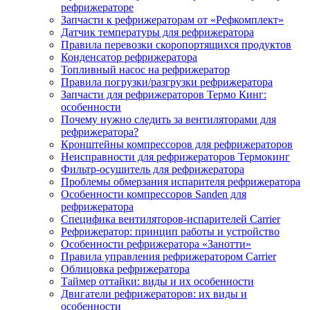
рефрижераторе
Запчасти к рефрижераторам от «Рефкомплект»
Датчик температуры для рефрижератора
Правила перевозки скоропортящихся продуктов
Конденсатор рефрижератора
Топливный насос на рефрижератор
Правила погрузки/разгрузки рефрижератора
Запчасти для рефрижераторов Термо Кинг:
особенности
Почему нужно следить за вентиляторами для
рефрижератора?
Кронштейны компрессоров для рефрижераторов
Неисправности для рефрижераторов Термокинг
Фильтр-осушитель для рефрижератора
Проблемы обмерзания испарителя рефрижератора
Особенности компрессоров Sanden для
рефрижератора
Специфика вентиляторов-испарителей Carrier
Рефрижератор: принцип работы и устройство
Особенности рефрижератора «Занотти»
Правила управления рефрижератором Carrier
Облицовка рефрижератора
Таймер оттайки: виды и их особенности
Двигатели рефрижераторов: их виды и
особенности