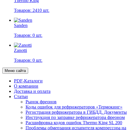
Thermo King
Товаров: 2410 шт.
Sanden
Товаров: 0 шт.
Zanotti
Товаров: 0 шт.
Меню сайта
PDF-Каталоги
О компании
Доставка и оплата
Статьи
Рынок фреонов
Коды ошибок для рефрижераторов «Термокинг»
Регистрация рефрижератора в ГИБДД. Документы
Инструкция по заправке рефрижератора фреоном
Расшифровка кодов ошибок Thermo King SL 200
Проблемы обмерзания испарителя компрессора на