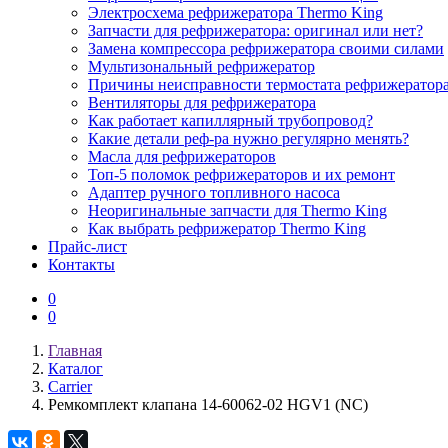
Электросхема рефрижератора Thermo King
Запчасти для рефрижератора: оригинал или нет?
Замена компрессора рефрижератора своими силами
Мультизональный рефрижератор
Причины неисправности термостата рефрижератор
Вентиляторы для рефрижератора
Как работает капиллярный трубопровод?
Какие детали реф-ра нужно регулярно менять?
Масла для рефрижераторов
Топ-5 поломок рефрижераторов и их ремонт
Адаптер ручного топливного насоса
Неоригинальные запчасти для Thermo King
Как выбрать рефрижератор Thermo King
Прайс-лист
Контакты
0
0
Главная
Каталог
Carrier
Ремкомплект клапана 14-60062-02 HGV1 (NC)