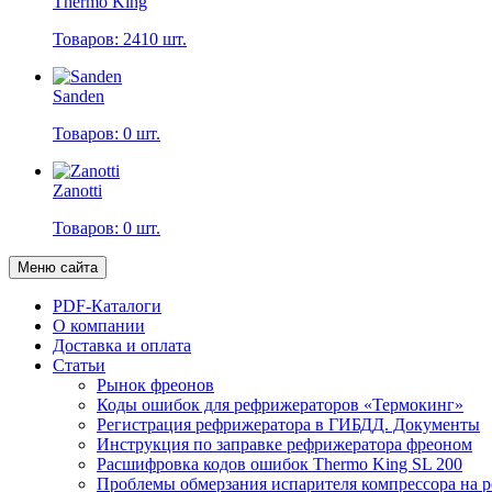
Thermo King
Товаров: 2410 шт.
Sanden
Товаров: 0 шт.
Zanotti
Товаров: 0 шт.
Меню сайта
PDF-Каталоги
О компании
Доставка и оплата
Статьи
Рынок фреонов
Коды ошибок для рефрижераторов «Термокинг»
Регистрация рефрижератора в ГИБДД. Документы
Инструкция по заправке рефрижератора фреоном
Расшифровка кодов ошибок Thermo King SL 200
Проблемы обмерзания испарителя компрессора на 