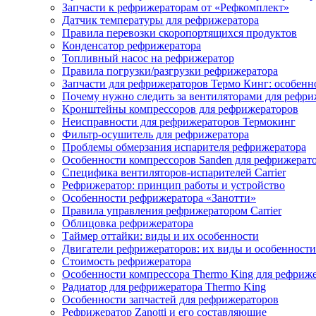
Запчасти к рефрижераторам от «Рефкомплект»
Датчик температуры для рефрижератора
Правила перевозки скоропортящихся продуктов
Конденсатор рефрижератора
Топливный насос на рефрижератор
Правила погрузки/разгрузки рефрижератора
Запчасти для рефрижераторов Термо Кинг: особенн
Почему нужно следить за вентиляторами для рефри
Кронштейны компрессоров для рефрижераторов
Неисправности для рефрижераторов Термокинг
Фильтр-осушитель для рефрижератора
Проблемы обмерзания испарителя рефрижератора
Особенности компрессоров Sanden для рефрижерат
Специфика вентиляторов-испарителей Carrier
Рефрижератор: принцип работы и устройство
Особенности рефрижератора «Занотти»
Правила управления рефрижератором Carrier
Облицовка рефрижератора
Таймер оттайки: виды и их особенности
Двигатели рефрижераторов: их виды и особенности
Стоимость рефрижератора
Особенности компрессора Thermo King для рефриж
Радиатор для рефрижератора Thermo King
Особенности запчастей для рефрижераторов
Рефрижератор Zanotti и его составляющие