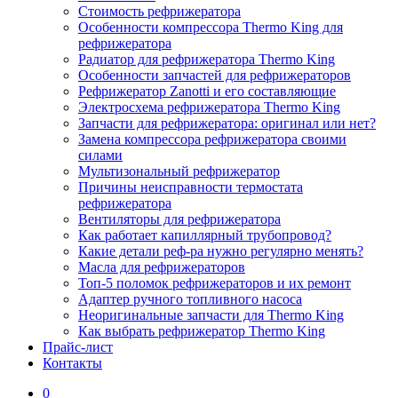
Стоимость рефрижератора
Особенности компрессора Thermo King для
рефрижератора
Радиатор для рефрижератора Thermo King
Особенности запчастей для рефрижераторов
Рефрижератор Zanotti и его составляющие
Электросхема рефрижератора Thermo King
Запчасти для рефрижератора: оригинал или нет?
Замена компрессора рефрижератора своими
силами
Мультизональный рефрижератор
Причины неисправности термостата
рефрижератора
Вентиляторы для рефрижератора
Как работает капиллярный трубопровод?
Какие детали реф-ра нужно регулярно менять?
Масла для рефрижераторов
Топ-5 поломок рефрижераторов и их ремонт
Адаптер ручного топливного насоса
Неоригинальные запчасти для Thermo King
Как выбрать рефрижератор Thermo King
Прайс-лист
Контакты
0