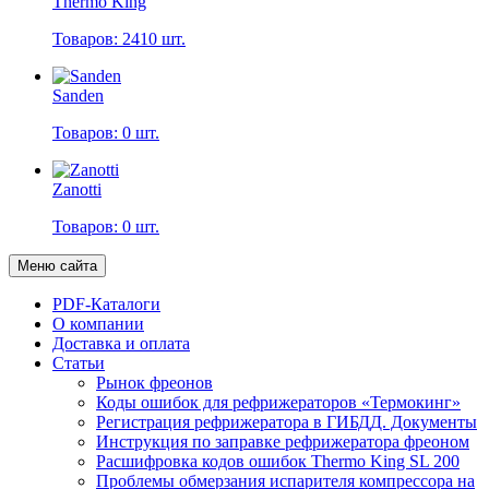
Thermo King
Товаров: 2410 шт.
Sanden
Товаров: 0 шт.
Zanotti
Товаров: 0 шт.
Меню сайта
PDF-Каталоги
О компании
Доставка и оплата
Статьи
Рынок фреонов
Коды ошибок для рефрижераторов «Термокинг»
Регистрация рефрижератора в ГИБДД. Документы
Инструкция по заправке рефрижератора фреоном
Расшифровка кодов ошибок Thermo King SL 200
Проблемы обмерзания испарителя компрессора на