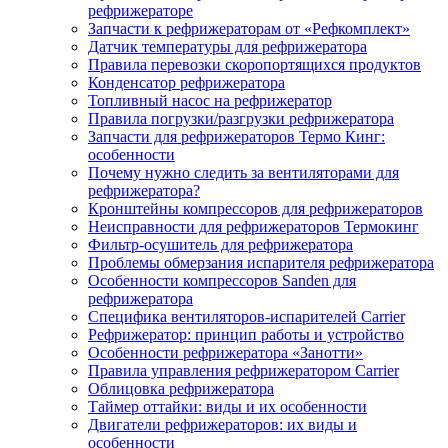
рефрижераторе
Запчасти к рефрижераторам от «Рефкомплект»
Датчик температуры для рефрижератора
Правила перевозки скоропортящихся продуктов
Конденсатор рефрижератора
Топливный насос на рефрижератор
Правила погрузки/разгрузки рефрижератора
Запчасти для рефрижераторов Термо Кинг:
особенности
Почему нужно следить за вентиляторами для
рефрижератора?
Кронштейны компрессоров для рефрижераторов
Неисправности для рефрижераторов Термокинг
Фильтр-осушитель для рефрижератора
Проблемы обмерзания испарителя рефрижератора
Особенности компрессоров Sanden для
рефрижератора
Специфика вентиляторов-испарителей Carrier
Рефрижератор: принцип работы и устройство
Особенности рефрижератора «Занотти»
Правила управления рефрижератором Carrier
Облицовка рефрижератора
Таймер оттайки: виды и их особенности
Двигатели рефрижераторов: их виды и
особенности