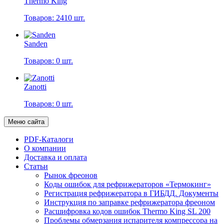
Thermo King
Товаров: 2410 шт.
Sanden
Товаров: 0 шт.
Zanotti
Товаров: 0 шт.
Меню сайта
PDF-Каталоги
О компании
Доставка и оплата
Статьи
Рынок фреонов
Коды ошибок для рефрижераторов «Термокинг»
Регистрация рефрижератора в ГИБДД. Документы
Инструкция по заправке рефрижератора фреоном
Расшифровка кодов ошибок Thermo King SL 200
Проблемы обмерзания испарителя компрессора на