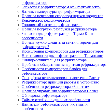
рефрижераторе
Запчасти к рефрижераторам от «Рефкомплект»
Датчик температуры для рефрижератора
Правила перевозки скоропортящихся продуктов
Конденсатор рефрижератора
Топливный насос на рефрижератор
Правила погрузки/разгрузки рефрижератора
Запчасти для рефрижераторов Термо Кинг:
особенности
Почему нужно следить за вентиляторами для
рефрижератора?
Кронштейны компрессоров для рефрижераторов
Неисправности для рефрижераторов Термокинг
Фильтр-осушитель для рефрижератора
Проблемы обмерзания испарителя рефрижератора
Особенности компрессоров Sanden для
рефрижератора
Специфика вентиляторов-испарителей Carrier
Рефрижератор: принцип работы и устройство
Особенности рефрижератора «Занотти»
Правила управления рефрижератором Carrier
Облицовка рефрижератора
Таймер оттайки: виды и их особенности
Двигатели рефрижераторов: их виды и
особенности