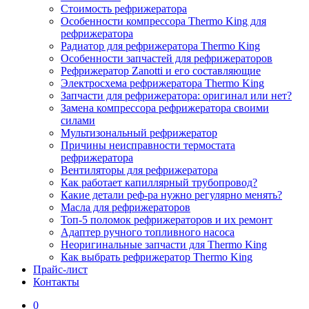
Стоимость рефрижератора
Особенности компрессора Thermo King для
рефрижератора
Радиатор для рефрижератора Thermo King
Особенности запчастей для рефрижераторов
Рефрижератор Zanotti и его составляющие
Электросхема рефрижератора Thermo King
Запчасти для рефрижератора: оригинал или нет?
Замена компрессора рефрижератора своими
силами
Мультизональный рефрижератор
Причины неисправности термостата
рефрижератора
Вентиляторы для рефрижератора
Как работает капиллярный трубопровод?
Какие детали реф-ра нужно регулярно менять?
Масла для рефрижераторов
Топ-5 поломок рефрижераторов и их ремонт
Адаптер ручного топливного насоса
Неоригинальные запчасти для Thermo King
Как выбрать рефрижератор Thermo King
Прайс-лист
Контакты
0