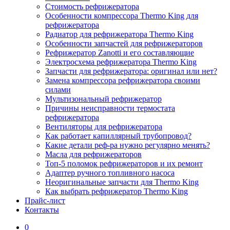
Стоимость рефрижератора
Особенности компрессора Thermo King для
рефрижератора
Радиатор для рефрижератора Thermo King
Особенности запчастей для рефрижераторов
Рефрижератор Zanotti и его составляющие
Электросхема рефрижератора Thermo King
Запчасти для рефрижератора: оригинал или нет?
Замена компрессора рефрижератора своими
силами
Мультизональный рефрижератор
Причины неисправности термостата
рефрижератора
Вентиляторы для рефрижератора
Как работает капиллярный трубопровод?
Какие детали реф-ра нужно регулярно менять?
Масла для рефрижераторов
Топ-5 поломок рефрижераторов и их ремонт
Адаптер ручного топливного насоса
Неоригинальные запчасти для Thermo King
Как выбрать рефрижератор Thermo King
Прайс-лист
Контакты
0