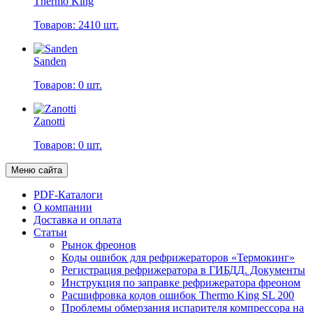
Thermo King
Товаров: 2410 шт.
Sanden
Товаров: 0 шт.
Zanotti
Товаров: 0 шт.
Меню сайта
PDF-Каталоги
О компании
Доставка и оплата
Статьи
Рынок фреонов
Коды ошибок для рефрижераторов «Термокинг»
Регистрация рефрижератора в ГИБДД. Документы
Инструкция по заправке рефрижератора фреоном
Расшифровка кодов ошибок Thermo King SL 200
Проблемы обмерзания испарителя компрессора на