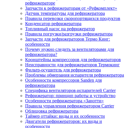
рефрижераторе
Запчасти к рефрижераторам от «Рефкомплект»
Датчик температуры для рефрижератора
Правила перевозки скоропортящихся продуктов
Конденсатор рефрижератора
Топливный насос на рефрижератор
Правила погрузки/разгрузки рефрижератора
Запчасти для рефрижераторов Термо Кинг:
особенности
Почему нужно следить за вентиляторами для
рефрижератора?
Кронштейны компрессоров для рефрижераторов
Неисправности для рефрижераторов Термокинг
Фильтр-осушитель для рефрижератора
Проблемы обмерзания испарителя рефрижератора
Особенности компрессоров Sanden для
рефрижератора
Специфика вентиляторов-испарителей Carrier
Рефрижератор: принцип работы и устройство
Особенности рефрижератора «Занотти»
Правила управления рефрижератором Carrier
Облицовка рефрижератора
Таймер оттайки: виды и их особенности
Двигатели рефрижераторов: их виды и
особенности