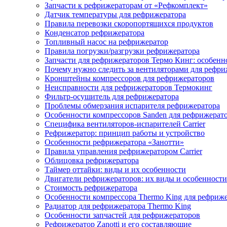
Запчасти к рефрижераторам от «Рефкомплект»
Датчик температуры для рефрижератора
Правила перевозки скоропортящихся продуктов
Конденсатор рефрижератора
Топливный насос на рефрижератор
Правила погрузки/разгрузки рефрижератора
Запчасти для рефрижераторов Термо Кинг: особенн
Почему нужно следить за вентиляторами для рефри
Кронштейны компрессоров для рефрижераторов
Неисправности для рефрижераторов Термокинг
Фильтр-осушитель для рефрижератора
Проблемы обмерзания испарителя рефрижератора
Особенности компрессоров Sanden для рефрижерат
Специфика вентиляторов-испарителей Carrier
Рефрижератор: принцип работы и устройство
Особенности рефрижератора «Занотти»
Правила управления рефрижератором Carrier
Облицовка рефрижератора
Таймер оттайки: виды и их особенности
Двигатели рефрижераторов: их виды и особенности
Стоимость рефрижератора
Особенности компрессора Thermo King для рефриж
Радиатор для рефрижератора Thermo King
Особенности запчастей для рефрижераторов
Рефрижератор Zanotti и его составляющие