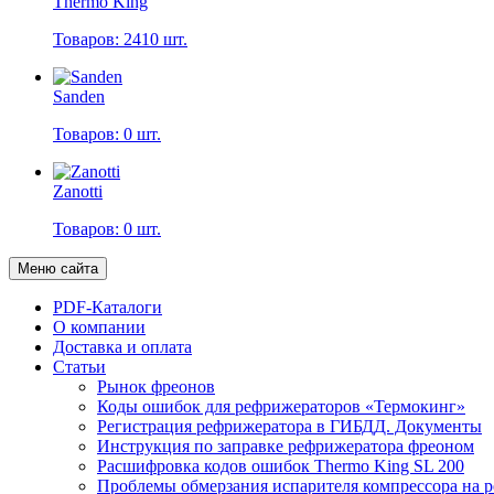
Thermo King
Товаров: 2410 шт.
Sanden
Товаров: 0 шт.
Zanotti
Товаров: 0 шт.
Меню сайта
PDF-Каталоги
О компании
Доставка и оплата
Статьи
Рынок фреонов
Коды ошибок для рефрижераторов «Термокинг»
Регистрация рефрижератора в ГИБДД. Документы
Инструкция по заправке рефрижератора фреоном
Расшифровка кодов ошибок Thermo King SL 200
Проблемы обмерзания испарителя компрессора на 