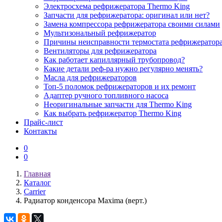
Электросхема рефрижератора Thermo King
Запчасти для рефрижератора: оригинал или нет?
Замена компрессора рефрижератора своими силами
Мультизональный рефрижератор
Причины неисправности термостата рефрижератор
Вентиляторы для рефрижератора
Как работает капиллярный трубопровод?
Какие детали реф-ра нужно регулярно менять?
Масла для рефрижераторов
Топ-5 поломок рефрижераторов и их ремонт
Адаптер ручного топливного насоса
Неоригинальные запчасти для Thermo King
Как выбрать рефрижератор Thermo King
Прайс-лист
Контакты
0
0
Главная
Каталог
Carrier
Радиатор конденсора Maxima (верт.)