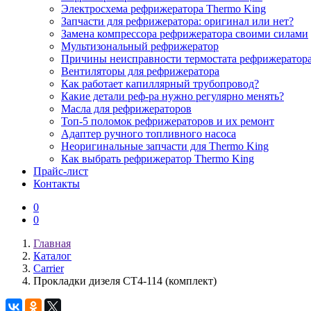
Электросхема рефрижератора Thermo King
Запчасти для рефрижератора: оригинал или нет?
Замена компрессора рефрижератора своими силами
Мультизональный рефрижератор
Причины неисправности термостата рефрижератор
Вентиляторы для рефрижератора
Как работает капиллярный трубопровод?
Какие детали реф-ра нужно регулярно менять?
Масла для рефрижераторов
Топ-5 поломок рефрижераторов и их ремонт
Адаптер ручного топливного насоса
Неоригинальные запчасти для Thermo King
Как выбрать рефрижератор Thermo King
Прайс-лист
Контакты
0
0
Главная
Каталог
Carrier
Прокладки дизеля CT4-114 (комплект)