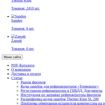
Thermo King
Товаров: 2410 шт.
Sanden
Товаров: 0 шт.
Zanotti
Товаров: 0 шт.
Меню сайта
PDF-Каталоги
О компании
Доставка и оплата
Статьи
Рынок фреонов
Коды ошибок для рефрижераторов «Термокинг»
Регистрация рефрижератора в ГИБДД. Документы
Инструкция по заправке рефрижератора фреоном
Расшифровка кодов ошибок Thermo King SL 200
Проблемы обмерзания испарителя компрессора на 