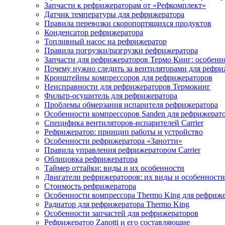
Запчасти к рефрижераторам от «Рефкомплект»
Датчик температуры для рефрижератора
Правила перевозки скоропортящихся продуктов
Конденсатор рефрижератора
Топливный насос на рефрижератор
Правила погрузки/разгрузки рефрижератора
Запчасти для рефрижераторов Термо Кинг: особенн
Почему нужно следить за вентиляторами для рефри
Кронштейны компрессоров для рефрижераторов
Неисправности для рефрижераторов Термокинг
Фильтр-осушитель для рефрижератора
Проблемы обмерзания испарителя рефрижератора
Особенности компрессоров Sanden для рефрижерат
Специфика вентиляторов-испарителей Carrier
Рефрижератор: принцип работы и устройство
Особенности рефрижератора «Занотти»
Правила управления рефрижератором Carrier
Облицовка рефрижератора
Таймер оттайки: виды и их особенности
Двигатели рефрижераторов: их виды и особенности
Стоимость рефрижератора
Особенности компрессора Thermo King для рефриж
Радиатор для рефрижератора Thermo King
Особенности запчастей для рефрижераторов
Рефрижератор Zanotti и его составляющие