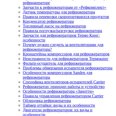
рефрижераторе
Запчасти к рефрижераторам от «Рефкомплект»
Датчик температуры для рефрижератора
Правила перевозки скоропортящихся продуктов
Конденсатор рефрижератора
Топливный насос на рефрижератор
Правила погрузки/разгрузки рефрижератора
Запчасти для рефрижераторов Термо Кинг:
особенности
Почему нужно следить за вентиляторами для
рефрижератора?
Кронштейны компрессоров для рефрижераторов
Неисправности для рефрижераторов Термокинг
Фильтр-осушитель для рефрижератора
Проблемы обмерзания испарителя рефрижератора
Особенности компрессоров Sanden для
рефрижератора
Специфика вентиляторов-испарителей Carrier
Рефрижератор: принцип работы и устройство
Особенности рефрижератора «Занотти»
Правила управления рефрижератором Carrier
Облицовка рефрижератора
Таймер оттайки: виды и их особенности
Двигатели рефрижераторов: их виды и
особенности