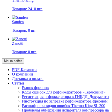
Thermo King
Товаров: 2410 шт.
Sanden
Товаров: 0 шт.
Zanotti
Товаров: 0 шт.
Меню сайта
PDF-Каталоги
О компании
Доставка и оплата
Статьи
Рынок фреонов
Коды ошибок для рефрижераторов «Термокинг»
Регистрация рефрижератора в ГИБДД. Документы
Инструкция по заправке рефрижератора фреоном
Расшифровка кодов ошибок Thermo King SL 200
Проблемы обмерзания испарителя компрессора на