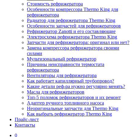
Стоимость рефрижератора
Особенности компрессора Thermo King для
рефрижератора
Радиатор для рефрижератора Thermo King
Особенности запчастей для рефрижераторов
Рефрижератор Zanotti и его составляющие
Электросхема рефрижератора Thermo King
Запчасти для рефрижератора: оригинал или нет?
Замена компрессора рефрижератора своими
силами
Мультизональный рефрижератор
Причины неисправности термостата
рефрижератора
Вентиляторы для рефрижератора
Как работает капиллярный трубопровод?
Какие детали реф-ра нужно регулярно менять?
Масла для рефрижераторов
Топ-5 поломок рефрижераторов и их ремонт
Адаптер ручного топливного насоса
Неоригинальные запчасти для Thermo King
Как выбрать рефрижератор Thermo King
Прайс-лист
Контакты
0