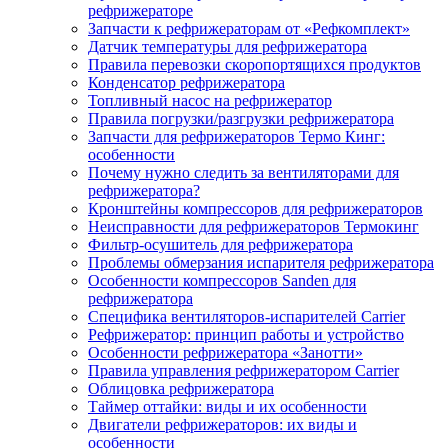
рефрижераторе
Запчасти к рефрижераторам от «Рефкомплект»
Датчик температуры для рефрижератора
Правила перевозки скоропортящихся продуктов
Конденсатор рефрижератора
Топливный насос на рефрижератор
Правила погрузки/разгрузки рефрижератора
Запчасти для рефрижераторов Термо Кинг:
особенности
Почему нужно следить за вентиляторами для
рефрижератора?
Кронштейны компрессоров для рефрижераторов
Неисправности для рефрижераторов Термокинг
Фильтр-осушитель для рефрижератора
Проблемы обмерзания испарителя рефрижератора
Особенности компрессоров Sanden для
рефрижератора
Специфика вентиляторов-испарителей Carrier
Рефрижератор: принцип работы и устройство
Особенности рефрижератора «Занотти»
Правила управления рефрижератором Carrier
Облицовка рефрижератора
Таймер оттайки: виды и их особенности
Двигатели рефрижераторов: их виды и
особенности