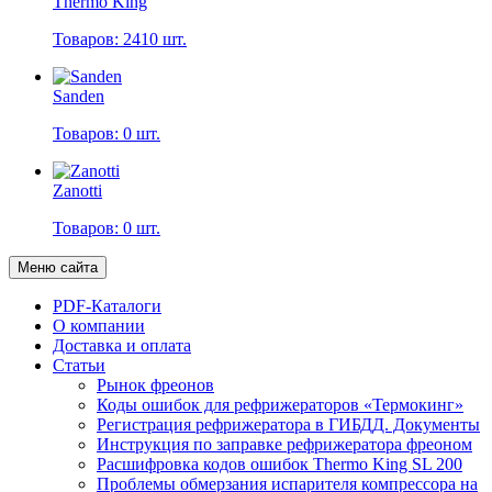
Thermo King
Товаров: 2410 шт.
Sanden
Товаров: 0 шт.
Zanotti
Товаров: 0 шт.
Меню сайта
PDF-Каталоги
О компании
Доставка и оплата
Статьи
Рынок фреонов
Коды ошибок для рефрижераторов «Термокинг»
Регистрация рефрижератора в ГИБДД. Документы
Инструкция по заправке рефрижератора фреоном
Расшифровка кодов ошибок Thermo King SL 200
Проблемы обмерзания испарителя компрессора на