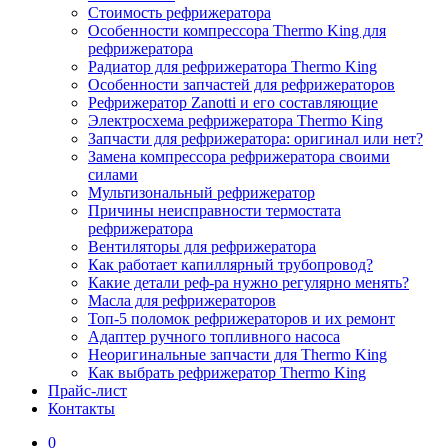
Стоимость рефрижератора
Особенности компрессора Thermo King для
рефрижератора
Радиатор для рефрижератора Thermo King
Особенности запчастей для рефрижераторов
Рефрижератор Zanotti и его составляющие
Электросхема рефрижератора Thermo King
Запчасти для рефрижератора: оригинал или нет?
Замена компрессора рефрижератора своими
силами
Мультизональный рефрижератор
Причины неисправности термостата
рефрижератора
Вентиляторы для рефрижератора
Как работает капиллярный трубопровод?
Какие детали реф-ра нужно регулярно менять?
Масла для рефрижераторов
Топ-5 поломок рефрижераторов и их ремонт
Адаптер ручного топливного насоса
Неоригинальные запчасти для Thermo King
Как выбрать рефрижератор Thermo King
Прайс-лист
Контакты
0