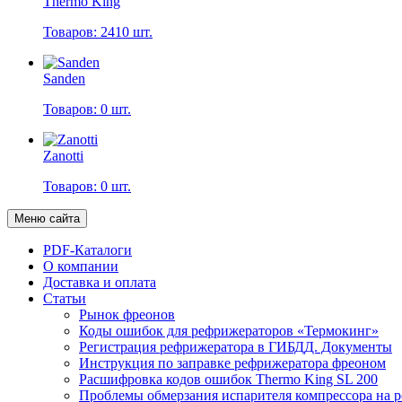
Thermo King
Товаров: 2410 шт.
Sanden
Товаров: 0 шт.
Zanotti
Товаров: 0 шт.
Меню сайта
PDF-Каталоги
О компании
Доставка и оплата
Статьи
Рынок фреонов
Коды ошибок для рефрижераторов «Термокинг»
Регистрация рефрижератора в ГИБДД. Документы
Инструкция по заправке рефрижератора фреоном
Расшифровка кодов ошибок Thermo King SL 200
Проблемы обмерзания испарителя компрессора на 