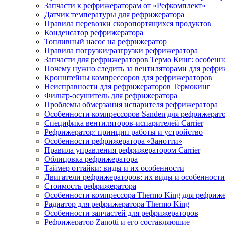
Запчасти к рефрижераторам от «Рефкомплект»
Датчик температуры для рефрижератора
Правила перевозки скоропортящихся продуктов
Конденсатор рефрижератора
Топливный насос на рефрижератор
Правила погрузки/разгрузки рефрижератора
Запчасти для рефрижераторов Термо Кинг: особенн
Почему нужно следить за вентиляторами для рефри
Кронштейны компрессоров для рефрижераторов
Неисправности для рефрижераторов Термокинг
Фильтр-осушитель для рефрижератора
Проблемы обмерзания испарителя рефрижератора
Особенности компрессоров Sanden для рефрижерат
Специфика вентиляторов-испарителей Carrier
Рефрижератор: принцип работы и устройство
Особенности рефрижератора «Занотти»
Правила управления рефрижератором Carrier
Облицовка рефрижератора
Таймер оттайки: виды и их особенности
Двигатели рефрижераторов: их виды и особенности
Стоимость рефрижератора
Особенности компрессора Thermo King для рефриж
Радиатор для рефрижератора Thermo King
Особенности запчастей для рефрижераторов
Рефрижератор Zanotti и его составляющие