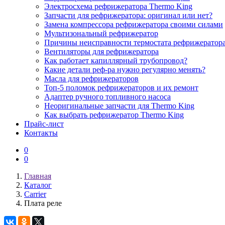
Электросхема рефрижератора Thermo King
Запчасти для рефрижератора: оригинал или нет?
Замена компрессора рефрижератора своими силами
Мультизональный рефрижератор
Причины неисправности термостата рефрижератор
Вентиляторы для рефрижератора
Как работает капиллярный трубопровод?
Какие детали реф-ра нужно регулярно менять?
Масла для рефрижераторов
Топ-5 поломок рефрижераторов и их ремонт
Адаптер ручного топливного насоса
Неоригинальные запчасти для Thermo King
Как выбрать рефрижератор Thermo King
Прайс-лист
Контакты
0
0
Главная
Каталог
Carrier
Плата реле