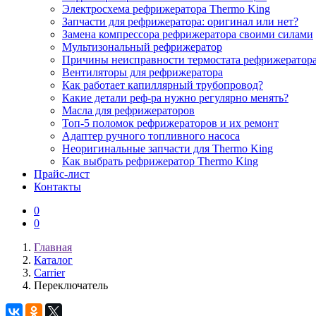
Электросхема рефрижератора Thermo King
Запчасти для рефрижератора: оригинал или нет?
Замена компрессора рефрижератора своими силами
Мультизональный рефрижератор
Причины неисправности термостата рефрижератор
Вентиляторы для рефрижератора
Как работает капиллярный трубопровод?
Какие детали реф-ра нужно регулярно менять?
Масла для рефрижераторов
Топ-5 поломок рефрижераторов и их ремонт
Адаптер ручного топливного насоса
Неоригинальные запчасти для Thermo King
Как выбрать рефрижератор Thermo King
Прайс-лист
Контакты
0
0
Главная
Каталог
Carrier
Переключатель