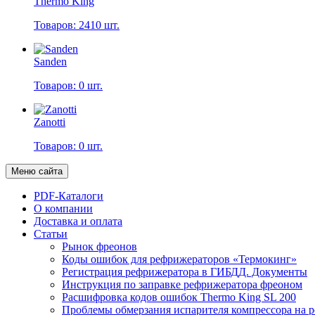
Thermo King
Товаров: 2410 шт.
Sanden
Товаров: 0 шт.
Zanotti
Товаров: 0 шт.
Меню сайта
PDF-Каталоги
О компании
Доставка и оплата
Статьи
Рынок фреонов
Коды ошибок для рефрижераторов «Термокинг»
Регистрация рефрижератора в ГИБДД. Документы
Инструкция по заправке рефрижератора фреоном
Расшифровка кодов ошибок Thermo King SL 200
Проблемы обмерзания испарителя компрессора на 