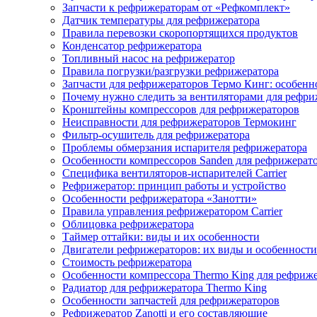
Запчасти к рефрижераторам от «Рефкомплект»
Датчик температуры для рефрижератора
Правила перевозки скоропортящихся продуктов
Конденсатор рефрижератора
Топливный насос на рефрижератор
Правила погрузки/разгрузки рефрижератора
Запчасти для рефрижераторов Термо Кинг: особенн
Почему нужно следить за вентиляторами для рефри
Кронштейны компрессоров для рефрижераторов
Неисправности для рефрижераторов Термокинг
Фильтр-осушитель для рефрижератора
Проблемы обмерзания испарителя рефрижератора
Особенности компрессоров Sanden для рефрижерат
Специфика вентиляторов-испарителей Carrier
Рефрижератор: принцип работы и устройство
Особенности рефрижератора «Занотти»
Правила управления рефрижератором Carrier
Облицовка рефрижератора
Таймер оттайки: виды и их особенности
Двигатели рефрижераторов: их виды и особенности
Стоимость рефрижератора
Особенности компрессора Thermo King для рефриж
Радиатор для рефрижератора Thermo King
Особенности запчастей для рефрижераторов
Рефрижератор Zanotti и его составляющие