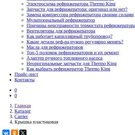
Электросхема рефрижератора Thermo King
Запчасти для рефрижератора: оригинал или нет?
Замена компрессора рефрижератора своими силами
Мультизональный рефрижератор
Причины неисправности термостата рефрижератор
Вентиляторы для рефрижератора
Как работает капиллярный трубопровод?
Какие детали реф-ра нужно регулярно менять?
Масла для рефрижераторов
Топ-5 поломок рефрижераторов и их ремонт
Адаптер ручного топливного насоса
Неоригинальные запчасти для Thermo King
Как выбрать рефрижератор Thermo King
Прайс-лист
Контакты
0
0
Главная
Каталог
Carrier
Крышка пластиковая