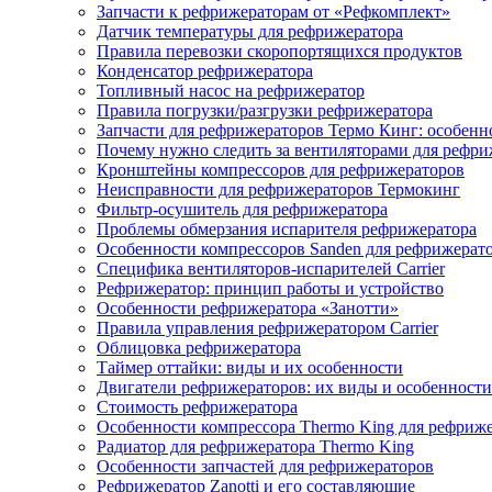
Запчасти к рефрижераторам от «Рефкомплект»
Датчик температуры для рефрижератора
Правила перевозки скоропортящихся продуктов
Конденсатор рефрижератора
Топливный насос на рефрижератор
Правила погрузки/разгрузки рефрижератора
Запчасти для рефрижераторов Термо Кинг: особенн
Почему нужно следить за вентиляторами для рефри
Кронштейны компрессоров для рефрижераторов
Неисправности для рефрижераторов Термокинг
Фильтр-осушитель для рефрижератора
Проблемы обмерзания испарителя рефрижератора
Особенности компрессоров Sanden для рефрижерат
Специфика вентиляторов-испарителей Carrier
Рефрижератор: принцип работы и устройство
Особенности рефрижератора «Занотти»
Правила управления рефрижератором Carrier
Облицовка рефрижератора
Таймер оттайки: виды и их особенности
Двигатели рефрижераторов: их виды и особенности
Стоимость рефрижератора
Особенности компрессора Thermo King для рефриж
Радиатор для рефрижератора Thermo King
Особенности запчастей для рефрижераторов
Рефрижератор Zanotti и его составляющие