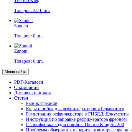
Thermo King
Товаров: 2410 шт.
Sanden
Товаров: 0 шт.
Zanotti
Товаров: 0 шт.
Меню сайта
PDF-Каталоги
О компании
Доставка и оплата
Статьи
Рынок фреонов
Коды ошибок для рефрижераторов «Термокинг»
Регистрация рефрижератора в ГИБДД. Документы
Инструкция по заправке рефрижератора фреоном
Расшифровка кодов ошибок Thermo King SL 200
Проблемы обмерзания испарителя компрессора на 