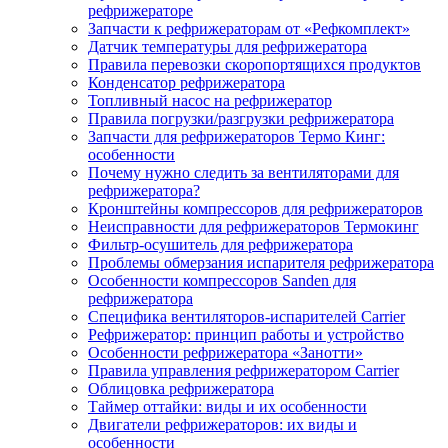
рефрижераторе
Запчасти к рефрижераторам от «Рефкомплект»
Датчик температуры для рефрижератора
Правила перевозки скоропортящихся продуктов
Конденсатор рефрижератора
Топливный насос на рефрижератор
Правила погрузки/разгрузки рефрижератора
Запчасти для рефрижераторов Термо Кинг:
особенности
Почему нужно следить за вентиляторами для
рефрижератора?
Кронштейны компрессоров для рефрижераторов
Неисправности для рефрижераторов Термокинг
Фильтр-осушитель для рефрижератора
Проблемы обмерзания испарителя рефрижератора
Особенности компрессоров Sanden для
рефрижератора
Специфика вентиляторов-испарителей Carrier
Рефрижератор: принцип работы и устройство
Особенности рефрижератора «Занотти»
Правила управления рефрижератором Carrier
Облицовка рефрижератора
Таймер оттайки: виды и их особенности
Двигатели рефрижераторов: их виды и
особенности