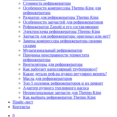
Стоимость рефрижератора
Особенности компрессора Thermo King для
рефрижератора
Радиатор для рефрижератора Thermo King
Особенности запчастей для рефрижераторов
Рефрижератор Zanotti и его составляющие
Электросхема рефрижератора Thermo King
Запчасти для рефрижератора: оригинал или нет?
Замена компрессора рефрижератора своими
силами
Мультизональный рефрижератор
Причины неисправности термостата
рефрижератора
Вентиляторы для рефрижератора
Как работает капиллярный трубопровод?
Какие детали реф-ра нужно регулярно менять?
Масла для рефрижераторов
Топ-5 поломок рефрижераторов и их ремонт
Адаптер ручного топливного насоса
Неоригинальные запчасти для Thermo King
Как выбрать рефрижератор Thermo King
Прайс-лист
Контакты
0