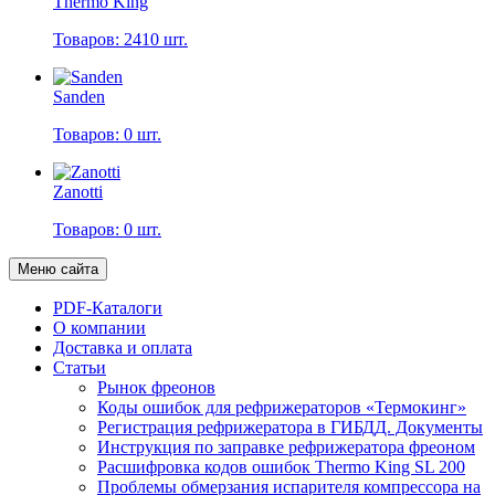
Thermo King
Товаров: 2410 шт.
Sanden
Товаров: 0 шт.
Zanotti
Товаров: 0 шт.
Меню сайта
PDF-Каталоги
О компании
Доставка и оплата
Статьи
Рынок фреонов
Коды ошибок для рефрижераторов «Термокинг»
Регистрация рефрижератора в ГИБДД. Документы
Инструкция по заправке рефрижератора фреоном
Расшифровка кодов ошибок Thermo King SL 200
Проблемы обмерзания испарителя компрессора на