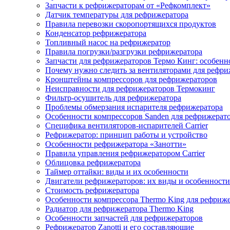
Запчасти к рефрижераторам от «Рефкомплект»
Датчик температуры для рефрижератора
Правила перевозки скоропортящихся продуктов
Конденсатор рефрижератора
Топливный насос на рефрижератор
Правила погрузки/разгрузки рефрижератора
Запчасти для рефрижераторов Термо Кинг: особенн
Почему нужно следить за вентиляторами для рефри
Кронштейны компрессоров для рефрижераторов
Неисправности для рефрижераторов Термокинг
Фильтр-осушитель для рефрижератора
Проблемы обмерзания испарителя рефрижератора
Особенности компрессоров Sanden для рефрижерат
Специфика вентиляторов-испарителей Carrier
Рефрижератор: принцип работы и устройство
Особенности рефрижератора «Занотти»
Правила управления рефрижератором Carrier
Облицовка рефрижератора
Таймер оттайки: виды и их особенности
Двигатели рефрижераторов: их виды и особенности
Стоимость рефрижератора
Особенности компрессора Thermo King для рефриж
Радиатор для рефрижератора Thermo King
Особенности запчастей для рефрижераторов
Рефрижератор Zanotti и его составляющие