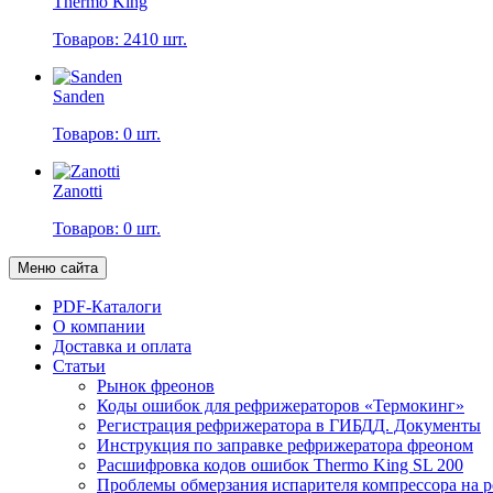
Thermo King
Товаров: 2410 шт.
Sanden
Товаров: 0 шт.
Zanotti
Товаров: 0 шт.
Меню сайта
PDF-Каталоги
О компании
Доставка и оплата
Статьи
Рынок фреонов
Коды ошибок для рефрижераторов «Термокинг»
Регистрация рефрижератора в ГИБДД. Документы
Инструкция по заправке рефрижератора фреоном
Расшифровка кодов ошибок Thermo King SL 200
Проблемы обмерзания испарителя компрессора на 