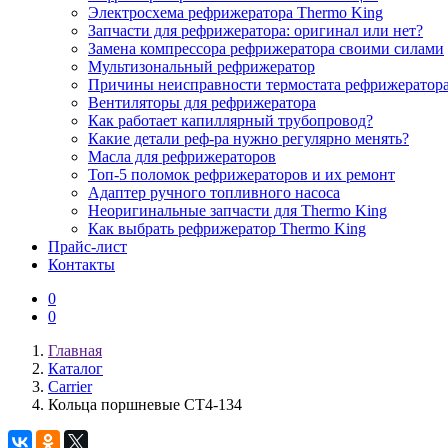
Электросхема рефрижератора Thermo King
Запчасти для рефрижератора: оригинал или нет?
Замена компрессора рефрижератора своими силами
Мультизональный рефрижератор
Причины неисправности термостата рефрижератор
Вентиляторы для рефрижератора
Как работает капиллярный трубопровод?
Какие детали реф-ра нужно регулярно менять?
Масла для рефрижераторов
Топ-5 поломок рефрижераторов и их ремонт
Адаптер ручного топливного насоса
Неоригинальные запчасти для Thermo King
Как выбрать рефрижератор Thermo King
Прайс-лист
Контакты
0
0
Главная
Каталог
Carrier
Кольца поршневые СТ4-134