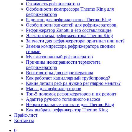
Стоимость рефрижератора
Особенности компрессора Thermo King для
рефрижератора
Радиатор для рефрижератора Thermo King
Особенности запчастей для рефрижераторов
Рефрижератор Zanotti и его составляющие
Электросхема рефрижератора Thermo King
Запчасти для рефрижератора: оригинал или нет?
Замена компрессора рефрижератора своими
силами
Мультизональный рефрижератор
Причины неисправности термостата
рефрижератора
Вентиляторы для рефрижератора
Как работает капиллярный трубопровод?
Какие детали реф-ра нужно регулярно менять?
Масла для рефрижераторов
Топ-5 поломок рефрижераторов и их ремонт
Адаптер ручного топливного насоса
Неоригинальные запчасти для Thermo King
Как выбрать рефрижератор Thermo King
Прайс-лист
Контакты
0