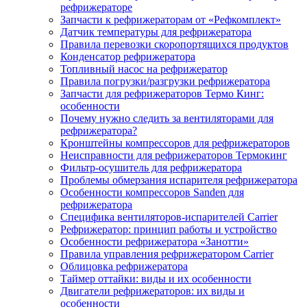
рефрижераторе
Запчасти к рефрижераторам от «Рефкомплект»
Датчик температуры для рефрижератора
Правила перевозки скоропортящихся продуктов
Конденсатор рефрижератора
Топливный насос на рефрижератор
Правила погрузки/разгрузки рефрижератора
Запчасти для рефрижераторов Термо Кинг:
особенности
Почему нужно следить за вентиляторами для
рефрижератора?
Кронштейны компрессоров для рефрижераторов
Неисправности для рефрижераторов Термокинг
Фильтр-осушитель для рефрижератора
Проблемы обмерзания испарителя рефрижератора
Особенности компрессоров Sanden для
рефрижератора
Специфика вентиляторов-испарителей Carrier
Рефрижератор: принцип работы и устройство
Особенности рефрижератора «Занотти»
Правила управления рефрижератором Carrier
Облицовка рефрижератора
Таймер оттайки: виды и их особенности
Двигатели рефрижераторов: их виды и
особенности