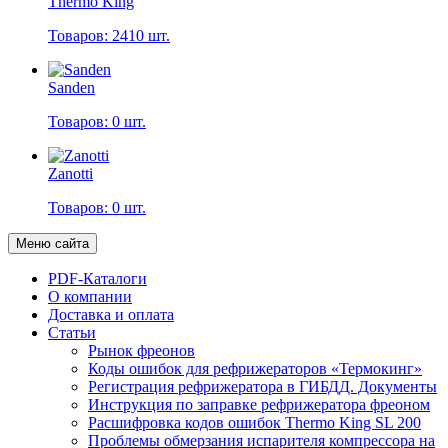
Thermo King
Товаров: 2410 шт.
Sanden
Товаров: 0 шт.
Zanotti
Товаров: 0 шт.
Меню сайта
PDF-Каталоги
О компании
Доставка и оплата
Статьи
Рынок фреонов
Коды ошибок для рефрижераторов «Термокинг»
Регистрация рефрижератора в ГИБДД. Документы
Инструкция по заправке рефрижератора фреоном
Расшифровка кодов ошибок Thermo King SL 200
Проблемы обмерзания испарителя компрессора на