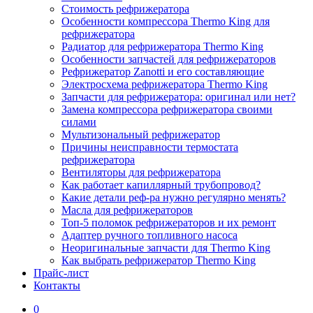
Стоимость рефрижератора
Особенности компрессора Thermo King для
рефрижератора
Радиатор для рефрижератора Thermo King
Особенности запчастей для рефрижераторов
Рефрижератор Zanotti и его составляющие
Электросхема рефрижератора Thermo King
Запчасти для рефрижератора: оригинал или нет?
Замена компрессора рефрижератора своими
силами
Мультизональный рефрижератор
Причины неисправности термостата
рефрижератора
Вентиляторы для рефрижератора
Как работает капиллярный трубопровод?
Какие детали реф-ра нужно регулярно менять?
Масла для рефрижераторов
Топ-5 поломок рефрижераторов и их ремонт
Адаптер ручного топливного насоса
Неоригинальные запчасти для Thermo King
Как выбрать рефрижератор Thermo King
Прайс-лист
Контакты
0