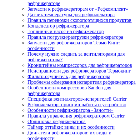
рефрижераторе
Запчасти к рефрижераторам от «Рефкомплект»
Датчик температуры для рефрижератора
Правила перевозки скоропортящихся продуктов
Конденсатор рефрижератора
Топливный насос на рефрижератор
Правила погрузки/разгрузки рефрижератора
Запчасти для рефрижераторов Термо Кинг:
особенности
Почему нужно следить за вентиляторами для
рефрижератора?
Кронштейны компрессоров для рефрижераторов
Неисправности для рефрижераторов Термокинг
Фильтр-осушитель для рефрижератора
Проблемы обмерзания испарителя рефрижератора
Особенности компрессоров Sanden для
рефрижератора
Специфика вентиляторов-испарителей Carrier
Рефрижератор: принцип работы и устройство
Особенности рефрижератора «Занотти»
Правила управления рефрижератором Carrier
Облицовка рефрижератора
Таймер оттайки: виды и их особенности
Двигатели рефрижераторов: их виды и
особенности