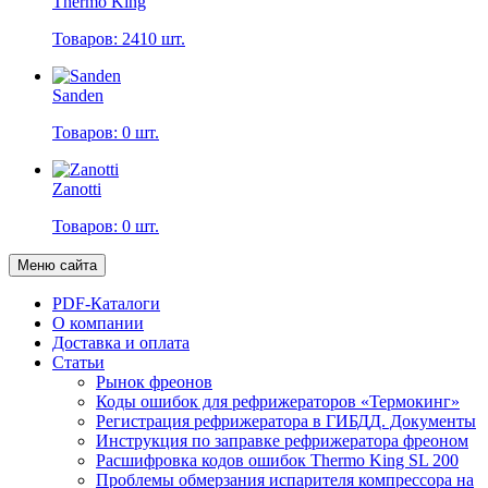
Thermo King
Товаров: 2410 шт.
Sanden
Товаров: 0 шт.
Zanotti
Товаров: 0 шт.
Меню сайта
PDF-Каталоги
О компании
Доставка и оплата
Статьи
Рынок фреонов
Коды ошибок для рефрижераторов «Термокинг»
Регистрация рефрижератора в ГИБДД. Документы
Инструкция по заправке рефрижератора фреоном
Расшифровка кодов ошибок Thermo King SL 200
Проблемы обмерзания испарителя компрессора на