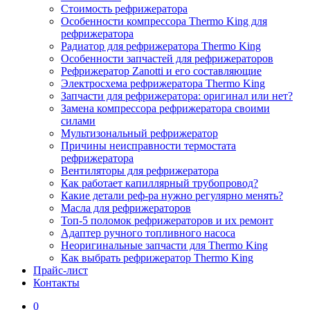
Стоимость рефрижератора
Особенности компрессора Thermo King для
рефрижератора
Радиатор для рефрижератора Thermo King
Особенности запчастей для рефрижераторов
Рефрижератор Zanotti и его составляющие
Электросхема рефрижератора Thermo King
Запчасти для рефрижератора: оригинал или нет?
Замена компрессора рефрижератора своими
силами
Мультизональный рефрижератор
Причины неисправности термостата
рефрижератора
Вентиляторы для рефрижератора
Как работает капиллярный трубопровод?
Какие детали реф-ра нужно регулярно менять?
Масла для рефрижераторов
Топ-5 поломок рефрижераторов и их ремонт
Адаптер ручного топливного насоса
Неоригинальные запчасти для Thermo King
Как выбрать рефрижератор Thermo King
Прайс-лист
Контакты
0