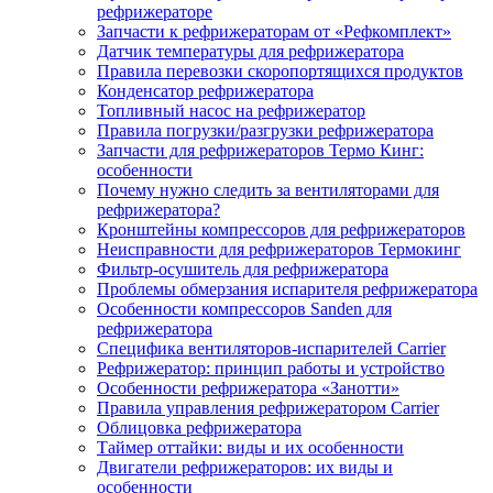
рефрижераторе
Запчасти к рефрижераторам от «Рефкомплект»
Датчик температуры для рефрижератора
Правила перевозки скоропортящихся продуктов
Конденсатор рефрижератора
Топливный насос на рефрижератор
Правила погрузки/разгрузки рефрижератора
Запчасти для рефрижераторов Термо Кинг:
особенности
Почему нужно следить за вентиляторами для
рефрижератора?
Кронштейны компрессоров для рефрижераторов
Неисправности для рефрижераторов Термокинг
Фильтр-осушитель для рефрижератора
Проблемы обмерзания испарителя рефрижератора
Особенности компрессоров Sanden для
рефрижератора
Специфика вентиляторов-испарителей Carrier
Рефрижератор: принцип работы и устройство
Особенности рефрижератора «Занотти»
Правила управления рефрижератором Carrier
Облицовка рефрижератора
Таймер оттайки: виды и их особенности
Двигатели рефрижераторов: их виды и
особенности