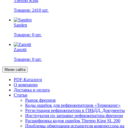
Thermo King
Товаров: 2410 шт.
Sanden
Товаров: 0 шт.
Zanotti
Товаров: 0 шт.
Меню сайта
PDF-Каталоги
О компании
Доставка и оплата
Статьи
Рынок фреонов
Коды ошибок для рефрижераторов «Термокинг»
Регистрация рефрижератора в ГИБДД. Документы
Инструкция по заправке рефрижератора фреоном
Расшифровка кодов ошибок Thermo King SL 200
Проблемы обмерзания испарителя компрессора на