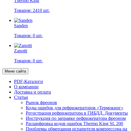
Thermo King
Товаров: 2410 шт.
Sanden
Товаров: 0 шт.
Zanotti
Товаров: 0 шт.
Меню сайта
PDF-Каталоги
О компании
Доставка и оплата
Статьи
Рынок фреонов
Коды ошибок для рефрижераторов «Термокинг»
Регистрация рефрижератора в ГИБДД. Документы
Инструкция по заправке рефрижератора фреоном
Расшифровка кодов ошибок Thermo King SL 200
Проблемы обмерзания испарителя компрессора на