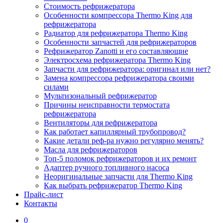
Стоимость рефрижератора
Особенности компрессора Thermo King для
рефрижератора
Радиатор для рефрижератора Thermo King
Особенности запчастей для рефрижераторов
Рефрижератор Zanotti и его составляющие
Электросхема рефрижератора Thermo King
Запчасти для рефрижератора: оригинал или нет?
Замена компрессора рефрижератора своими
силами
Мультизональный рефрижератор
Причины неисправности термостата
рефрижератора
Вентиляторы для рефрижератора
Как работает капиллярный трубопровод?
Какие детали реф-ра нужно регулярно менять?
Масла для рефрижераторов
Топ-5 поломок рефрижераторов и их ремонт
Адаптер ручного топливного насоса
Неоригинальные запчасти для Thermo King
Как выбрать рефрижератор Thermo King
Прайс-лист
Контакты
0