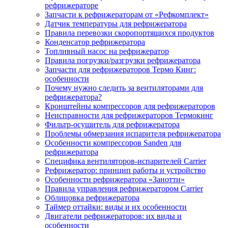
рефрижераторе
Запчасти к рефрижераторам от «Рефкомплект»
Датчик температуры для рефрижератора
Правила перевозки скоропортящихся продуктов
Конденсатор рефрижератора
Топливный насос на рефрижератор
Правила погрузки/разгрузки рефрижератора
Запчасти для рефрижераторов Термо Кинг:
особенности
Почему нужно следить за вентиляторами для
рефрижератора?
Кронштейны компрессоров для рефрижераторов
Неисправности для рефрижераторов Термокинг
Фильтр-осушитель для рефрижератора
Проблемы обмерзания испарителя рефрижератора
Особенности компрессоров Sanden для
рефрижератора
Специфика вентиляторов-испарителей Carrier
Рефрижератор: принцип работы и устройство
Особенности рефрижератора «Занотти»
Правила управления рефрижератором Carrier
Облицовка рефрижератора
Таймер оттайки: виды и их особенности
Двигатели рефрижераторов: их виды и
особенности